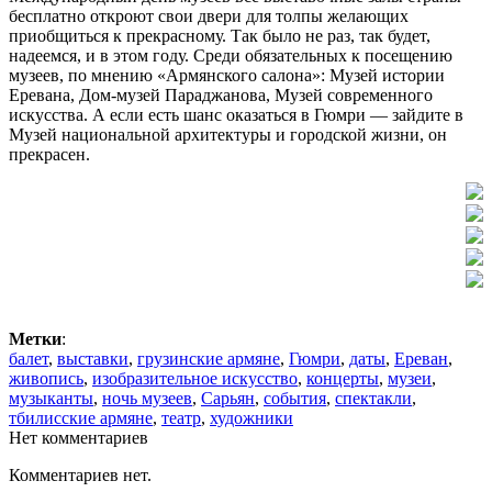
бесплатно откроют свои двери для толпы желающих
приобщиться к прекрасному. Так было не раз, так будет,
надеемся, и в этом году. Среди обязательных к посещению
музеев, по мнению «Армянского салона»: Музей истории
Еревана, Дом-музей Параджанова, Музей современного
искусства. А если есть шанс оказаться в Гюмри — зайдите в
Музей национальной архитектуры и городской жизни, он
прекрасен.
Метки
:
балет
,
выставки
,
грузинские армяне
,
Гюмри
,
даты
,
Ереван
,
живопись
,
изобразительное искусство
,
концерты
,
музеи
,
музыканты
,
ночь музеев
,
Сарьян
,
события
,
спектакли
,
тбилисские армяне
,
театр
,
художники
Нет комментариев
Комментариев нет.