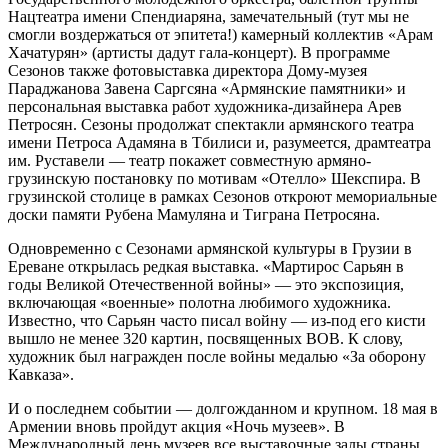
Нацтеатра имени Спендиаряна, замечательный (тут мы не
смогли воздержаться от эпитета!) камерный коллектив «Арам
Хачатурян» (артисты дадут гала-концерт). В программе
Сезонов также фотовыставка директора Дому-музея
Параджанова Завена Саргсяна «Армянские памятники» и
персональная выставка работ художника-дизайнера Арев
Петросян. Сезоны продолжат спектакли армянского театра
имени Петроса Адамяна в Тбилиси и, разумеется, драмтеатра
им. Руставели — театр покажет совместную армяно-
грузинскую постановку по мотивам «Отелло» Шекспира. В
грузинской столице в рамках Сезонов откроют мемориальные
доски памяти Рубена Мамуляна и Тиграна Петросяна.
Одновременно с Сезонами армянской культуры в Грузии в
Ереване открылась редкая выставка. «Мартирос Сарьян в
годы Великой Отечественной войны» — это экспозиция,
включающая «военные» полотна любимого художника.
Известно, что Сарьян часто писал войну — из-под его кисти
вышло не менее 320 картин, посвященных ВОВ. К слову,
художник был награжден после войны медалью «За оборону
Кавказа».
И о последнем событии — долгожданном и крупном. 18 мая в
Армении вновь пройдут акция «Ночь музеев». В
Международный день музеев все выставочные залы страны