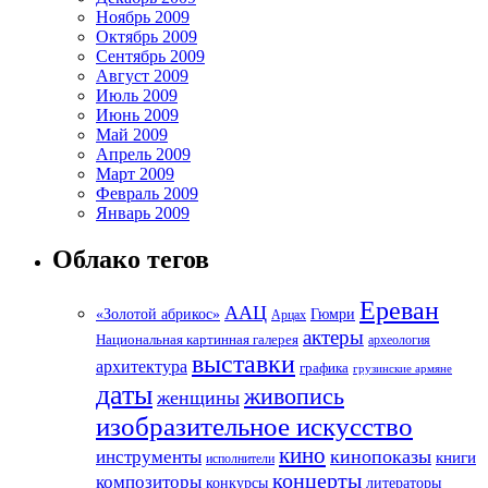
Ноябрь 2009
Октябрь 2009
Сентябрь 2009
Август 2009
Июль 2009
Июнь 2009
Май 2009
Апрель 2009
Март 2009
Февраль 2009
Январь 2009
Облако тегов
Ереван
ААЦ
«Золотой абрикос»
Гюмри
Арцах
актеры
Национальная картинная галерея
археология
выставки
архитектура
графика
грузинские армяне
даты
живопись
женщины
изобразительное искусство
кино
кинопоказы
инструменты
книги
исполнители
концерты
композиторы
литераторы
конкурсы