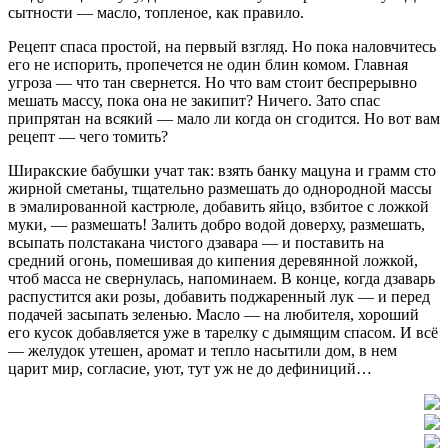
сытности — масло, топленое, как правило.
Рецепт спаса простой, на первый взгляд. Но пока наловчитесь
его не испорить, пропечется не один блин комом. Главная
угроза — что тан свернется. Но что вам стоит беспрерывно
мешать массу, пока она не закипит? Ничего. Зато спас
припрятан на всякий — мало ли когда он сгодится. Но вот вам
рецепт — чего томить?
Ширакские бабушки учат так: взять банку мацуна и грамм сто
жирной сметаны, тщательно размешать до однородной массы
в эмалированной кастрюле, добавить яйцо, взбитое с ложкой
муки, — размешать! Залить добро водой доверху, размешать,
всыпать полстакана чистого дзавара — и поставить на
средний огонь, помешивая до кипения деревянной ложкой,
чтоб масса не свернулась, напоминаем. В конце, когда дзаварь
распустится аки розы, добавить поджаренный лук — и перед
подачей засыпать зеленью. Масло — на любителя, хороший
его кусок добавляется уже в тарелку с дымящим спасом. И всё
— желудок утешен, аромат и тепло насытили дом, в нем
царит мир, согласие, уют, тут уж не до дефиниций…