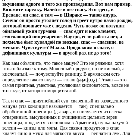
вкушения одного и того же произведения. Вот вам пример.
Возьмите тарелку. Налейте в нее спасу. Это здесь, в
Ереване, он спас, а там — в Шираке — танов апурь.
Сейчас он просто утоляет голод и греет нутро назло дождю,
который орошает уже с неделю. Чуть позже он потушит
обильный ужин гурмана — спас едят и как элемент,
смягчающий пищеварение. Наутро, если работы нет, а
похмелье бьет кувалдой по вискам, спас — спасение, не
меньше. Чувствуете? М-м-м. Продолжим о спасе, о
дефинициях культуры — в другой раз, не до того!
Как вам объяснить, что такое мацун?
Это не ряженка, хотя
что-то близкое к тому. Молочный продукт, но не кислый, а
кисловатый, — почувствуйте разницу. В армянском есть
определение такого вкуса — ттваш (թթվաշ). Ттваш — это
самая приятная, уместная, утоляющая кисловатость, вовсе не
тот вкус, от которого морщится лоб.
Так и спас — приятнейший суп, сваренный из разведенного
мацуна (эта кондиция называется — тан), специально
обработанной пшеницы (дзаварь, он получается из слегка
отваренных, высушенных и очищенных цельных зерен
пшеницы, продается в основном в Армении), пучка пахучей
зелени — кинзы или мяты. Для связки продуктов в спас
кладут яйцо и муку, для мягкости вкуса — репчатый лук. Для