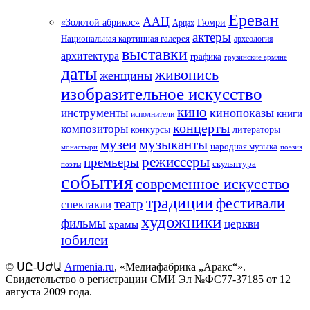
Ереван
ААЦ
«Золотой абрикос»
Гюмри
Арцах
актеры
Национальная картинная галерея
археология
выставки
архитектура
графика
грузинские армяне
даты
живопись
женщины
изобразительное искусство
кино
кинопоказы
инструменты
книги
исполнители
концерты
композиторы
литераторы
конкурсы
музеи
музыканты
народная музыка
монастыри
поэзия
режиссеры
премьеры
скульптура
поэты
события
современное искусство
традиции
фестивали
театр
спектакли
художники
фильмы
церкви
храмы
юбилеи
©
ՍԸ
-
ՍԺԱ
Armenia.ru
, «Медиафабрика „Аракс“».
Свидетельство о регистрации СМИ Эл №ФС77-37185 от 12
августа 2009 года.