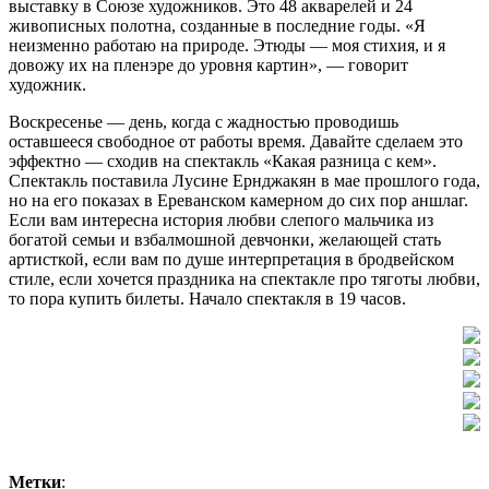
выставку в Союзе художников. Это 48 акварелей и 24
живописных полотна, созданные в последние годы. «Я
неизменно работаю на природе. Этюды — моя стихия, и я
довожу их на пленэре до уровня картин», — говорит
художник.
Воскресенье — день, когда с жадностью проводишь
оставшееся свободное от работы время. Давайте сделаем это
эффектно — сходив на спектакль «Какая разница с кем».
Спектакль поставила Лусине Ернджакян в мае прошлого года,
но на его показах в Ереванском камерном до сих пор аншлаг.
Если вам интересна история любви слепого мальчика из
богатой семьи и взбалмошной девчонки, желающей стать
артисткой, если вам по душе интерпретация в бродвейском
стиле, если хочется праздника на спектакле про тяготы любви,
то пора купить билеты. Начало спектакля в 19 часов.
Метки
: