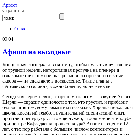
Aрвест
Страницы
О нас
09.04
Афиша на выходные
Концерт мягкого джаза в пятницу, чтобы смазать впечатления
от трудной недели, неторопливая прогулка на пленэре и
ознакомление с нежной акварелью и экспрессивно взятый
аккорд — на спектакле в воскресенье. Такие планы у
«Армянского салона», можно больше, но не меньше.
Сегодня вечером певица с пряным голосом — зовут ее Анаит
Шарян — скрасит одиночество тем, кто грустит, и прибавит
очарования тем, кому романтики всё мало. Хорошая вокальная
школа, красивый тембр, внушительный сценический опыт,
приятный репертуар… что еще нужно, чтобы концерт в клубе
при центре Кафесджяна прошел на ура? Анаит на сцене с 12
лет, с тех пор работала с большим числом композиторов и
исполнителей. За плечами серьезное академическое прошлое