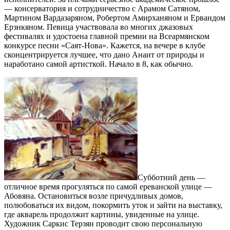
— консерватория и сотрудничество с Арамом Сатяном,
Мартином Вардазаряном, Робертом Амирханяном и Ервандом
Ерзнкяном. Певица участвовала во многих джазовых
фестивалях и удостоена главной премии на Всеармянском
конкурсе песни «Саят-Нова». Кажется, на вечере в клубе
сконцентрируется лучшее, что дано Анаит от природы и
наработано самой артисткой. Начало в 8, как обычно.
Субботний день —
отличное время прогуляться по самой ереванской улице —
Абовяна. Остановиться возле причудливых домов,
полюбоваться их видом, покормить уток и зайти на выставку,
где акварель продолжит картины, увиденные на улице.
Художник Саркис Терзян проводит свою персональную