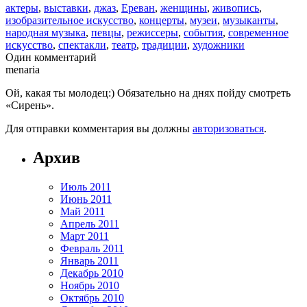
актеры
,
выставки
,
джаз
,
Ереван
,
женщины
,
живопись
,
изобразительное искусство
,
концерты
,
музеи
,
музыканты
,
народная музыка
,
певцы
,
режиссеры
,
события
,
современное
искусство
,
спектакли
,
театр
,
традиции
,
художники
Один комментарий
menaria
Ой, какая ты молодец:) Обязательно на днях пойду смотреть
«Сирень».
Для отправки комментария вы должны
авторизоваться
.
Архив
Июль 2011
Июнь 2011
Май 2011
Апрель 2011
Март 2011
Февраль 2011
Январь 2011
Декабрь 2010
Ноябрь 2010
Октябрь 2010