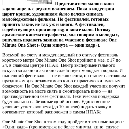
Представители малого кино
ждали апрель с редким волнением. Пока в индустрии
царит кризис, художникам было велено снимать
малобюджетные фильмы. Но фестивалей, готовых
принять такие, не так уж и много. А фестивалей,
содействующих производству, и вовсе мало. Потому
армянские кинематографисты, мы говорим о молодых,
ринулись подавать заявки на участие в фестивале One
Minute One Shot («Одна минута — один кадр»).
Восьмой по счету и международный по статусу фестиваль
короткого метра One Minute One Shot пройдет в мае, с 17 по
24, в славном центре НПАК. Центр экспериментального
искусства давно и активно содействует молодым творцам. И
нынешний фестиваль — не исключения, он станет настоящим
праздником для независимого кино с практически нулевым
бюджетом. На One Minute One Shot каждый участник получит
возможность на месте снять и смонтировать кино — на
производственной базе фестиваля. Техническая поддержка
будет оказана на безвозмездной основе. Единственное
условие: успеть вовремя (до 10 апреля) подать заявку в
оргкомитет, который расположен в самом НПАКе.
One Minute One Shot в этом году пройдет в трех номинациях:
«Один кадр» (хронометраж не более минуты, кино, снятое