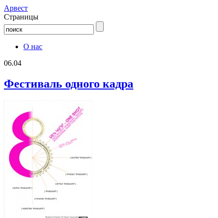
Aрвест
Страницы
О нас
06.04
Фестиваль одного кадра