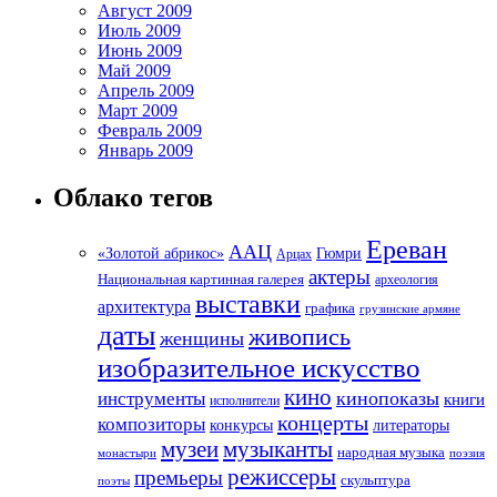
Август 2009
Июль 2009
Июнь 2009
Май 2009
Апрель 2009
Март 2009
Февраль 2009
Январь 2009
Облако тегов
Ереван
ААЦ
«Золотой абрикос»
Гюмри
Арцах
актеры
Национальная картинная галерея
археология
выставки
архитектура
графика
грузинские армяне
даты
живопись
женщины
изобразительное искусство
кино
кинопоказы
инструменты
книги
исполнители
концерты
композиторы
литераторы
конкурсы
музеи
музыканты
народная музыка
монастыри
поэзия
режиссеры
премьеры
скульптура
поэты