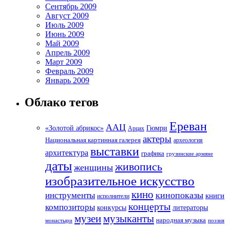
Сентябрь 2009
Август 2009
Июль 2009
Июнь 2009
Май 2009
Апрель 2009
Март 2009
Февраль 2009
Январь 2009
Облако тегов
Ереван
ААЦ
«Золотой абрикос»
Гюмри
Арцах
актеры
Национальная картинная галерея
археология
выставки
архитектура
графика
грузинские армяне
даты
живопись
женщины
изобразительное искусство
кино
кинопоказы
инструменты
книги
исполнители
концерты
композиторы
литераторы
конкурсы
музеи
музыканты
народная музыка
монастыри
поэзия