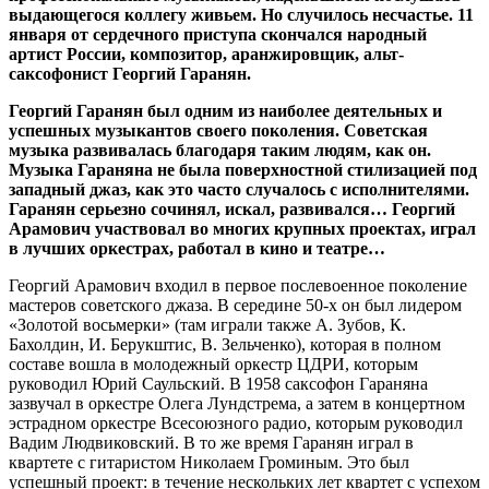
выдающегося коллегу живьем. Но случилось несчастье. 11
января от сердечного приступа скончался народный
артист России, композитор, аранжировщик, альт-
саксофонист Георгий Гаранян.
Георгий Гаранян был одним из наиболее деятельных и
успешных музыкантов своего поколения. Советская
музыка развивалась благодаря таким людям, как он.
Музыка Гараняна не была поверхностной стилизацией под
западный джаз, как это часто случалось с исполнителями.
Гаранян серьезно сочинял, искал, развивался… Георгий
Арамович участвовал во многих крупных проектах, играл
в лучших оркестрах, работал в кино и театре…
Георгий Арамович входил в первое послевоенное поколение
мастеров советского джаза. В середине 50-х он был лидером
«Золотой восьмерки» (там играли также А. Зубов, К.
Бахолдин, И. Берукштис, В. Зельченко), которая в полном
составе вошла в молодежный оркестр ЦДРИ, которым
руководил Юрий Саульский. В 1958 саксофон Гараняна
зазвучал в оркестре Олега Лундстрема, а затем в концертном
эстрадном оркестре Всесоюзного радио, которым руководил
Вадим Людвиковский. В то же время Гаранян играл в
квартете с гитаристом Николаем Громиным. Это был
успешный проект: в течение нескольких лет квартет с успехом