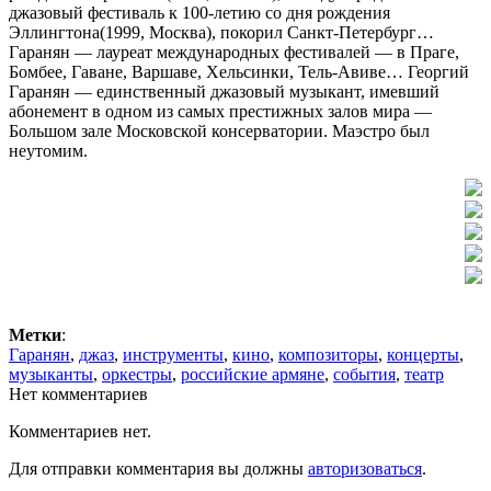
джазовый фестиваль к 100-летию со дня рождения
Эллингтона(1999, Москва), покорил Санкт-Петербург…
Гаранян — лауреат международных фестивалей — в Праге,
Бомбее, Гаване, Варшаве, Хельсинки, Тель-Авиве… Георгий
Гаранян — единственный джазовый музыкант, имевший
абонемент в одном из самых престижных залов мира —
Большом зале Московской консерватории. Маэстро был
неутомим.
Метки
:
Гаранян
,
джаз
,
инструменты
,
кино
,
композиторы
,
концерты
,
музыканты
,
оркестры
,
российские армяне
,
события
,
театр
Нет комментариев
Комментариев нет.
Для отправки комментария вы должны
авторизоваться
.