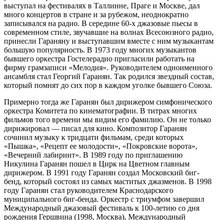
выступал на фестивалях в Таллинне, Праге и Москве, дал
много концертов в стране и за рубежом, неоднократно
записывался на радио. В середине 60-х джазовые пьесы в
современном стиле, звучавшие на волнах Всесоюзного радио,
принесли Гараняну и выступавшим вместе с ним музыкантам
большую популярность. В 1973 году многих музыкантов
бывшего оркестра Гостелерадио пригласили работать на
фирму грамзаписи «Мелодия». Руководителем одноименного
ансамбля стал Георгий Гаранян. Так родился звездный состав,
который помнят до сих пор в каждом уголке бывшего Союза.
Примерно тогда же Гаранян был дирижером симфонического
оркестра Комитета по кинематографии. В титрах многих
фильмов того времени мы видим его фамилию. Он не только
дирижировал — писал для кино. Композитор Гаранян
сочинил музыку к тридцати фильмам, среди которых
«Пышка», «Рецепт ее молодости», «Покровские ворота»,
«Вечерний лабиринт». В 1989 году по приглашению
Никулина Гаранян пошел в Цирк на Цветном главным
дирижером. В 1991 году Гаранян создал Московский биг-
бенд, который состоял из самых маститых джазменов. В 1998
году Гаранян стал руководителем Краснодарского
муниципального биг-бенда. Оркестр с триумфом завершил
Международный джазовый фестиваль к 100-летию со дня
рождения Гершвина (1998, Москва), Международный