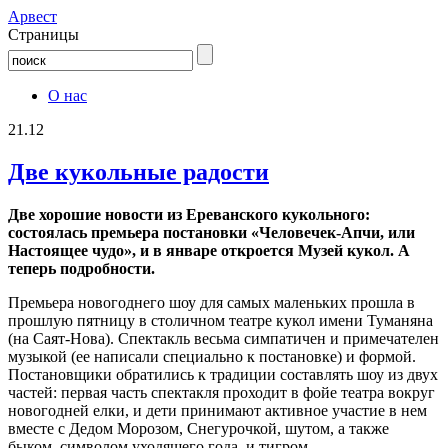
Aрвест
Страницы
О нас
21.12
Две кукольные радости
Две хорошие новости из Ереванского кукольного:
состоялась премьера постановки «Человечек-Апчи, или
Настоящее чудо», и в январе откроется Музей кукол. А
теперь подробности.
Премьера новогоднего шоу для самых маленьких прошла в
прошлую пятницу в столичном театре кукол имени Туманяна
(на Саят-Нова). Спектакль весьма симпатичен и примечателен
музыкой (ее написали специально к постановке) и формой.
Постановщики обратились к традиции составлять шоу из двух
частей: первая часть спектакля проходит в фойе театра вокруг
новогодней елки, и дети принимают активное участие в нем
вместе с Дедом Морозом, Снегурочкой, шутом, а также
быком, символом уходящего года, и тигром,