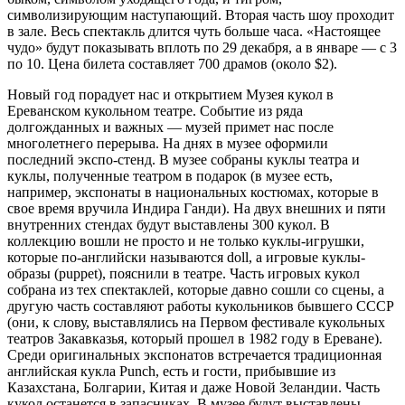
символизирующим наступающий. Вторая часть шоу проходит
в зале. Весь спектакль длится чуть больше часа. «Настоящее
чудо» будут показывать вплоть по 29 декабря, а в январе — с 3
по 10. Цена билета составляет 700 драмов (около $2).
Новый год порадует нас и открытием Музея кукол в
Ереванском кукольном театре. Событие из ряда
долгожданных и важных — музей примет нас после
многолетнего перерыва. На днях в музее оформили
последний экспо-стенд. В музее собраны куклы театра и
куклы, полученные театром в подарок (в музее есть,
например, экспонаты в национальных костюмах, которые в
свое время вручила Индира Ганди). На двух внешних и пяти
внутренних стендах будут выставлены 300 кукол. В
коллекцию вошли не просто и не только куклы-игрушки,
которые по-английски называются doll, а игровые куклы-
образы (puppet), пояснили в театре. Часть игровых кукол
собрана из тех спектаклей, которые давно сошли со сцены, а
другую часть составляют работы кукольников бывшего СССР
(они, к слову, выставлялись на Первом фестивале кукольных
театров Закавказья, который прошел в 1982 году в Ереване).
Среди оригинальных экспонатов встречается традиционная
английская кукла Punch, есть и гости, прибывшие из
Казахстана, Болгарии, Китая и даже Новой Зеландии. Часть
кукол останется в запасниках. В музее будут выставлены