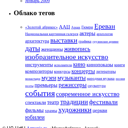
Январь 2009
Облако тегов
Ереван
ААЦ
«Золотой абрикос»
Гюмри
Арцах
актеры
Национальная картинная галерея
археология
выставки
архитектура
графика
грузинские армяне
даты
живопись
женщины
изобразительное искусство
кино
кинопоказы
инструменты
книги
исполнители
концерты
композиторы
литераторы
конкурсы
музеи
музыканты
народная музыка
монастыри
поэзия
режиссеры
премьеры
скульптура
поэты
события
современное искусство
традиции
фестивали
театр
спектакли
художники
фильмы
церкви
храмы
юбилеи