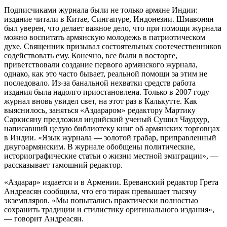
Подписчиками журнала были не только армяне Индии:
издание читали в Китае, Сингапуре, Индонезии. Шмавонян
был уверен, что делает важное дело, что при помощи журнала
можно воспитать армянскую молодежь в патриотическом
духе. Священник призывал состоятельных соотечественников
содействовать ему. Конечно, все были в восторге,
приветствовали создание первого армянского журнала,
однако, как это часто бывает, реальной помощи за этим не
последовало. Из-за банальной нехватки средств работа
издания была надолго приостановлена. Только в 2007 году
журнал вновь увидел свет, на этот раз в Калькутте. Как
выяснилось, заняться «Аздараром» редактору Мартику
Саркисяну предложил индийский ученый Сушил Чаудхур,
написавший целую библиотеку книг об армянских торговцах
в Индии. «Язык журнала — золотой грабар, приправленный
джугоармянским. В журнале обобщены политические,
историографические статьи о жизни местной эмиграции», —
рассказывает тамошний редактор.
«Аздарар» издается и в Армении. Ереванский редактор Грета
Андреасян сообщила, что его тираж превышает тысячу
экземпляров. «Мы попытались практически полностью
сохранить традиции и стилистику оригинального издания»,
— говорит Андреасян.