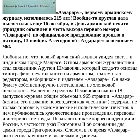
«Аздарару», первому армянскому
журналу, исполнилось 215 лет! Вообще-то круглая дата
высветилась еще 16 октября, в День армянской печати
(праздник объявлен в честь выхода первого номера
«Аздарара»), но официальное празднование прошло в
пятницу, 13 ноября. А сегодня об «Аздараре» вспоминаем
мы.
Любопытно, что первый армянский журнал увидел свет… в
индийском городе Мадрасе. Отцом армянской журналистики
стал священник Арутюн Шмавонян, который когда-то основал
типографию, печатал книги на армянском, а затем стал
редактором, наборщиком и издателем «Аздарара». Он даже
бумагу собственноручно изготавливал из хлопковой
целлюлозы. На личные средства Шмавоняна вышло 18
выпусков журнала общим объемом в 965 страниц. «Аздарар»
(кстати, его название переводится как «вестник») содержал не
только торговые, экономические и политические известия: в
нем публиковались художественные произведения, переводы
и исторические труды. Печатались также корреспонденции из
России, в частности указ Екатерины II об основании для
армян города Григориополя. Словом, в то время «Аздарар»
был весьма крупным и значимым изданием.