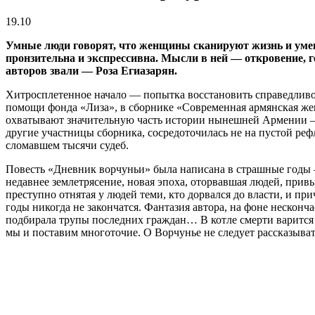
19.10
Умные люди говорят, что женщины сканируют жизнь и уме
пронзительна и экспрессивна. Мысли в ней — откровение, 
авторов звали — Роза Егиазарян.
Хитросплетенное начало — попытка восстановить справедливость
помощи фонда «Лиза», в сборнике «Современная армянская женс
охватывают значительную часть истории нынешней Армении — м
другие участницы сборника, сосредоточилась не на пустой реф
сломавшем тысячи судеб.
Повесть «Дневник ворчуньи» была написана в страшные годы —
недавнее землетрясение, новая эпоха, оторвавшая людей, при
преступно отнятая у людей теми, кто дорвался до власти, и п
годы никогда не закончатся. Фантазия автора, на фоне несконч
подбирала трупы последних граждан… В котле смерти варится 
мы и поставим многоточие. О Ворчунье не следует рассказыват