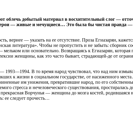
ют облечь добытый материал в восхитительный слог — отто
герои — живые и мечущиеся… Это была бы чистая правда — б
, вернее — указать на ее отсутствие. Проза Егиазарян, кажется
кая литература». Чтобы не пропустить и не забыть: сборник со
ельком или основательно. Возвращаясь к Егиазарян, которая пр
лексии женщины, как это часто бывает, страдающей-де от ограни
 1993—1994. В то время народ чувствовал, что над ним измыва
выкших к жизни в социальном государстве, от насиженного мест
ричиненные им унижения, превратившие народ, по его собственны
аемого стресса и нечеловеческого существования, простиралась 
прекрасная Ворчунья — женщина до мозга костей, родившаяся не
ь: ее следует прочесть…