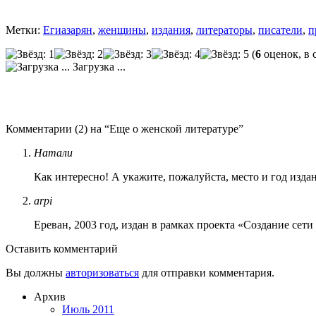
Метки:
Егиазарян
,
женщины
,
издания
,
литераторы
,
писатели
,
п
(
6
оценок, в 
Загрузка ...
Комментарии (2) на “Еще о женской литературе”
Натали
Как интересно! А укажите, пожалуйста, место и год изда
arpi
Ереван, 2003 год, издан в рамках проекта «Создание сет
Оставить комментарий
Вы должны
авторизоваться
для отправки комментария.
Архив
Июль 2011