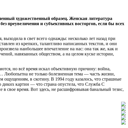
ченный художественный образец. Женская литература
ез преувеличения и субъективных восторгов, если бы всех
, выходила в свет всего однажды: несколько лет назад при
ставлен из крепких, талантливо написанных текстов, и они
оизвела наибольшее впечатление на нас: она так же, как и
чений, навязанных обществом, а на целом куске истории,
ются, но всё время искал объективную причину: война,
а… Любопытна не только болезненная тема — часть жизни,
м ощущениям, в скотину. В 1994 году казалось, что страшные
до диких картин — что страна опустела, что Служба С
 в свое время. Вот здесь, не расшифровывая банальный тезис,