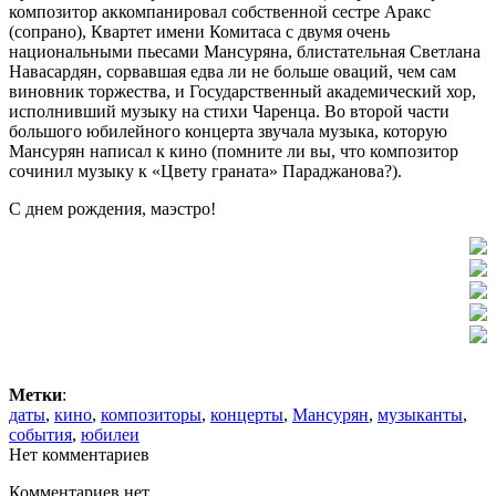
композитор аккомпанировал собственной сестре Аракс
(сопрано), Квартет имени Комитаса с двумя очень
национальными пьесами Мансуряна, блистательная Светлана
Навасардян, сорвавшая едва ли не больше оваций, чем сам
виновник торжества, и Государственный академический хор,
исполнивший музыку на стихи Чаренца. Во второй части
большого юбилейного концерта звучала музыка, которую
Мансурян написал к кино (помните ли вы, что композитор
сочинил музыку к «Цвету граната» Параджанова?).
С днем рождения, маэстро!
Метки
:
даты
,
кино
,
композиторы
,
концерты
,
Мансурян
,
музыканты
,
события
,
юбилеи
Нет комментариев
Комментариев нет.