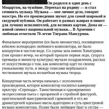
Он родился в один день с
Моцартом, на чужбине. Переехал на родину — и стал
сочинять музыку. Музыка — мое личное дело, говорит
маэстро. Но его произведения звучат для самой широкой и
сведущей публики. Он работает в разных жанрах и пишет
для лучших исполнителей, для великих картин. Дома он —
живой символ национальной музыки… В Армении с
любовью отметили 70-летие Тиграна Мансуряна.
Финальное мероприятие (их было множество), посвященное
юбилею всенародно любимого композитора, не было
концертом в чистом виде. Со сцены зала имени Хачатуряна
(там прошел вечер, на который пришли первая леди, супруга
премьера и министр культуры) звучали поздравления, рассказ
от искусствоведа о том, как композитор идет по своему
уникальному пути, и между сеансами вербального
чествования звучала волшебная музыка творца.
Концертная часть вечера началась с исполнения
произведения, которое композитор посвятил камерному
оркестру «Серенада». Таинственная и одновременно
экспрессивная пьеса с прозрачной и стройной фактурой,
оригинальной мансуряновской гармонией и его же
драматургией идеально ввела аудиторию в суть оркестровой
музыки композитора. Позже были любящие брат и сестра —