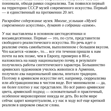
понимали, обходя рамки соцреализма. Так появился первый
на территории СССР музей современного искусства. Первый
— и единственный на протяжении 20 лет.
Раскройте содержание музея. Многие, услышав «Музей
современного искусства», думают о собрании «измов».
У нас выставлены в основном шестидесятники и
восьмидесятники. Первые — это, по сути, представители
свободного реалистического искусства. Но речь идет о
реализме очень самобытном, выполненном с большим вкусом.
Что касается «измов», то… все эти течения пришли к нам
почти на век позже, чем в Европу, примерно в 80-е,
наложились на нашу национальную почву, в результате
получились работы синтетического характера. Большинство
армянских художников училось живописи в Армении,
получило азы национальной школы, впитало традиции.
Поэтому в армянском искусстве нет, например, сюрреализма
или абстракционизма в чистом виде. Вот минимализм — да,
он более плотно у нас представлен. Но всё равно армянские
цвета, армянский подход — основательный и практичный,
особенное мировоззрение никуда не деть. Во всём мире
сейчас царит концептуализм, а у нас в ходу всё еще крепкий
реализм в широком смысле слова.