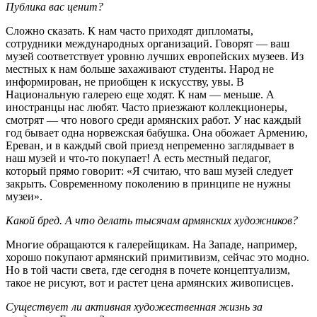
Публика вас ценит?
Сложно сказать. К нам часто приходят дипломаты,
сотрудники международных организаций. Говорят — ваш
музей соответствует уровню лучших европейских музеев. Из
местных к нам больше захаживают студенты. Народ не
информирован, не приобщен к искусству, увы. В
Национальную галерею еще ходят. К нам — меньше. А
иностранцы нас любят. Часто приезжают коллекционеры,
смотрят — что нового среди армянских работ. У нас каждый
год бывает одна норвежская бабушка. Она обожает Армению,
Ереван, и в каждый свой приезд непременно заглядывает в
наш музей и что-то покупает! А есть местный педагог,
который прямо говорит: «Я считаю, что ваш музей следует
закрыть. Современному поколению в принципе не нужны
музеи».
Какой бред. А что делать тысячам армянских художников?
Многие обращаются к галерейщикам. На Западе, например,
хорошо покупают армянский примитивизм, сейчас это модно.
Но в той части света, где сегодня в почете концептуализм,
такое не рисуют, вот и растет цена армянских живописцев.
Существует ли активная художественная жизнь за