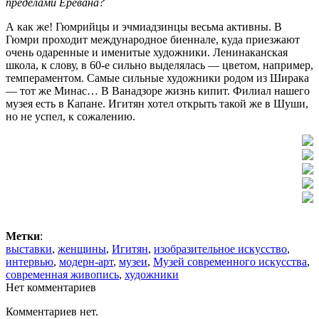
пределами Еревана?
А как же! Гюмрийцы и эчмиадзинцы весьма активны. В
Гюмри проходит международное биеннале, куда приезжают
очень одаренные и именитые художники. Ленинаканская
школа, к слову, в 60-е сильно выделялась — цветом, например,
темпераментом. Самые сильные художники родом из Ширака
— тот же Минас… В Ванадзоре жизнь кипит. Филиал нашего
музея есть в Капане. Игитян хотел открыть такой же в Шуши,
но не успел, к сожалению.
Метки
:
выставки
,
женщины
,
Игитян
,
изобразительное искусство
,
интервью
,
модерн-арт
,
музеи
,
Музей современного искусства
,
современная живопись
,
художники
Нет комментариев
Комментариев нет.