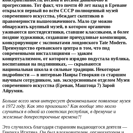
прогрессивно. Тот факт, что почти 40 лет назад в Ереване
открылся первый во всём СССР полноценный музей
современного искусства, убеждает скептиков в
правомерности вышеозначенного. Мало где можно
обнаружить крупный музей, в котором органично
уживаются шестидесятники, ставшие классиками, и более
поздние художники, создавшие причудливые композиции,
конкурирующие с экспонатами лондонского Tate Modern.
Преимущество ереванского центра в том, что под
современными инсталляциями — эдаким
концептуализмом, от которого изрядно подустала публика,
воспитанная на подлинниках, — скрываются
национальная школа и сильные традиции. Некоторые
подробности — в интервью Наиры Геворкян со старшим
научным сотрудником, зав. экскурсионным отделом Музея
современного искусства (Ереван, Маштоца 7) Зарой
Айрумян.
Больше всего меня интересует феноменальное появление музея
в 1972 году. Как это произошло? Как вообще это могло
случиться в одной из советских республик, в дремучие и
железные доперестроечные времена?!
Это случилось благодаря стараниям выдающегося деятеля —
Генриха Игитяна. Он был вдохновителем, организатором и