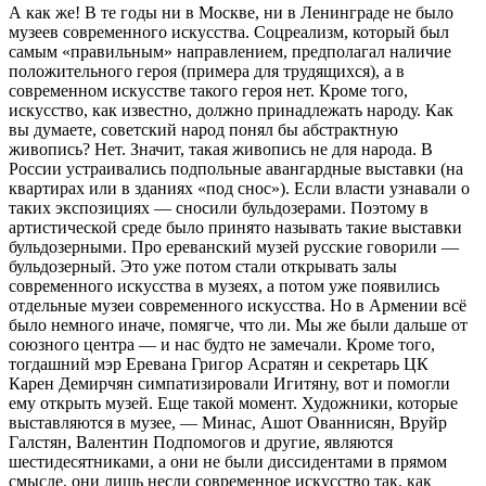
А как же! В те годы ни в Москве, ни в Ленинграде не было
музеев современного искусства. Соцреализм, который был
самым «правильным» направлением, предполагал наличие
положительного героя (примера для трудящихся), а в
современном искусстве такого героя нет. Кроме того,
искусство, как известно, должно принадлежать народу. Как
вы думаете, советский народ понял бы абстрактную
живопись? Нет. Значит, такая живопись не для народа. В
России устраивались подпольные авангардные выставки (на
квартирах или в зданиях «под снос»). Если власти узнавали о
таких экспозициях — сносили бульдозерами. Поэтому в
артистической среде было принято называть такие выставки
бульдозерными. Про ереванский музей русские говорили —
бульдозерный. Это уже потом стали открывать залы
современного искусства в музеях, а потом уже появились
отдельные музеи современного искусства. Но в Армении всё
было немного иначе, помягче, что ли. Мы же были дальше от
союзного центра — и нас будто не замечали. Кроме того,
тогдашний мэр Еревана Григор Асратян и секретарь ЦК
Карен Демирчян симпатизировали Игитяну, вот и помогли
ему открыть музей. Еще такой момент. Художники, которые
выставляются в музее, — Минас, Ашот Ованнисян, Вруйр
Галстян, Валентин Подпомогов и другие, являются
шестидесятниками, а они не были диссидентами в прямом
смысле, они лишь несли современное искусство так, как