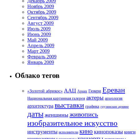
Декабрь 2009
Ноябрь 2009
Октябрь 2009
Сентябрь 2009
Август 2009
Июль 2009
Июнь 2009
Май 2009
Апрель 2009
Март 2009
Февраль 2009
Январь 2009
Облако тегов
Ереван
ААЦ
«Золотой абрикос»
Гюмри
Арцах
актеры
Национальная картинная галерея
археология
выставки
архитектура
графика
грузинские армяне
даты
живопись
женщины
изобразительное искусство
кино
кинопоказы
инструменты
книги
исполнители
концерты
композиторы