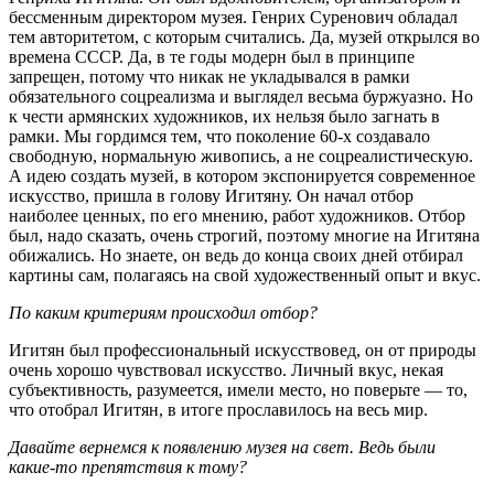
бессменным директором музея. Генрих Суренович обладал
тем авторитетом, с которым считались. Да, музей открылся во
времена СССР. Да, в те годы модерн был в принципе
запрещен, потому что никак не укладывался в рамки
обязательного соцреализма и выглядел весьма буржуазно. Но
к чести армянских художников, их нельзя было загнать в
рамки. Мы гордимся тем, что поколение 60-х создавало
свободную, нормальную живопись, а не соцреалистическую.
А идею создать музей, в котором экспонируется современное
искусство, пришла в голову Игитяну. Он начал отбор
наиболее ценных, по его мнению, работ художников. Отбор
был, надо сказать, очень строгий, поэтому многие на Игитяна
обижались. Но знаете, он ведь до конца своих дней отбирал
картины сам, полагаясь на свой художественный опыт и вкус.
По каким критериям происходил отбор?
Игитян был профессиональный искусствовед, он от природы
очень хорошо чувствовал искусство. Личный вкус, некая
субъективность, разумеется, имели место, но поверьте — то,
что отобрал Игитян, в итоге прославилось на весь мир.
Давайте вернемся к появлению музея на свет. Ведь были
какие-то препятствия к тому?