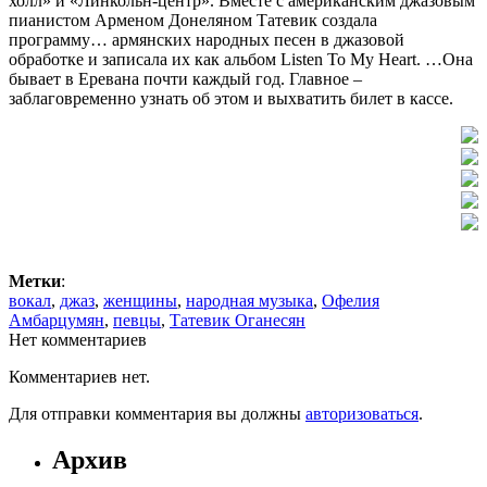
холл» и «Линкольн-центр». Вместе с американским джазовым
пианистом Арменом Донеляном Татевик создала
программу… армянских народных песен в джазовой
обработке и записала их как альбом Listen To My Heart. …Она
бывает в Еревана почти каждый год. Главное –
заблаговременно узнать об этом и выхватить билет в кассе.
Метки
:
вокал
,
джаз
,
женщины
,
народная музыка
,
Офелия
Амбарцумян
,
певцы
,
Татевик Оганесян
Нет комментариев
Комментариев нет.
Для отправки комментария вы должны
авторизоваться
.
Архив