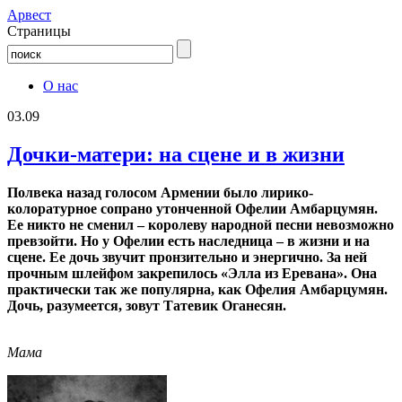
Aрвест
Страницы
О нас
03.09
Дочки-матери: на сцене и в жизни
Полвека назад голосом Армении было лирико-
колоратурное сопрано утонченной Офелии Амбарцумян.
Ее никто не сменил – королеву народной песни невозможно
превзойти. Но у Офелии есть наследница – в жизни и на
сцене. Ее дочь звучит пронзительно и энергично. За ней
прочным шлейфом закрепилось «Элла из Еревана». Она
практически так же популярна, как Офелия Амбарцумян.
Дочь, разумеется, зовут Татевик Оганесян.
Мама