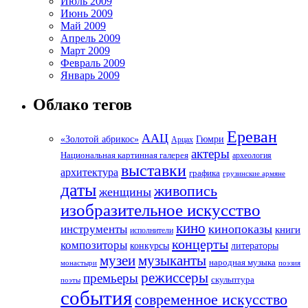
Июль 2009
Июнь 2009
Май 2009
Апрель 2009
Март 2009
Февраль 2009
Январь 2009
Облако тегов
Ереван
ААЦ
«Золотой абрикос»
Гюмри
Арцах
актеры
Национальная картинная галерея
археология
выставки
архитектура
графика
грузинские армяне
даты
живопись
женщины
изобразительное искусство
кино
кинопоказы
инструменты
книги
исполнители
концерты
композиторы
литераторы
конкурсы
музеи
музыканты
народная музыка
монастыри
поэзия
режиссеры
премьеры
скульптура
поэты
события
современное искусство