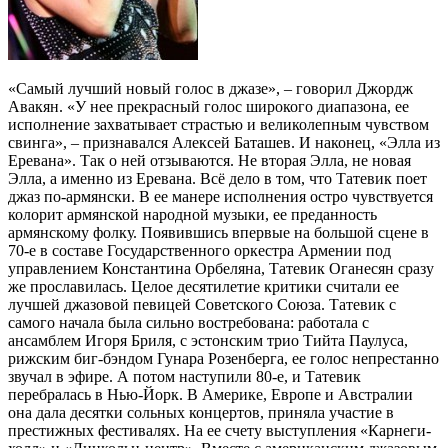
«Самый лучший новый голос в джазе», – говорил Джордж
Авакян. «У нее прекрасный голос широкого диапазона, ее
исполнение захватывает страстью и великолепным чувством
свинга», – признавался Алексей Баташев. И наконец, «Элла из
Еревана». Так о ней отзываются. Не вторая Элла, не новая
Элла, а именно из Еревана. Всё дело в том, что Татевик поет
джаз по-армянски. В ее манере исполнения остро чувствуется
колорит армянской народной музыки, ее преданность
армянскому фолку. Появившись впервые на большой сцене в
70-е в составе Государственного оркестра Армении под
управлением Константина Орбеляна, Татевик Оганесян сразу
же прославилась. Целое десятилетие критики считали ее
лучшей джазовой певицей Советского Союза. Татевик с
самого начала была сильно востребована: работала с
ансамблем Игоря Бриля, с эстонским трио Тийта Паулуса,
рижским биг-бэндом Гунара Розенберга, ее голос непрестанно
звучал в эфире. А потом наступили 80-е, и Татевик
перебралась в Нью-Йорк. В Америке, Европе и Австралии
она дала десятки сольных концертов, приняла участие в
престижных фестивалях. На ее счету выступления «Карнеги-