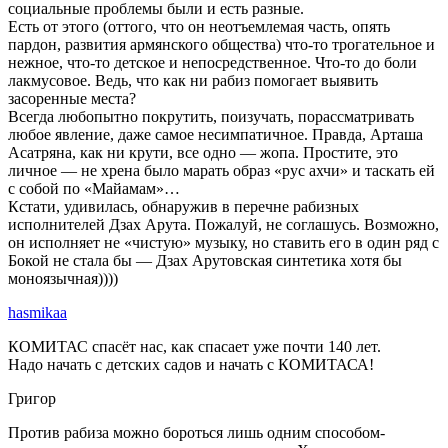
социальные проблемы были и есть разные.
Есть от этого (оттого, что он неотъемлемая часть, опять
пардон, развития армянского общества) что-то трогательное и
нежное, что-то детское и непосредственное. Что-то до боли
лакмусовое. Ведь, что как ни рабиз помогает выявить
засоренные места?
Всегда любопытно покрутить, поизучать, порассматривать
любое явление, даже самое несимпатичное. Правда, Арташа
Асатряна, как ни крути, все одно — жопа. Простите, это
личное — не хрена было марать образ «рус ахчи» и таскать ей
с собой по «Майамам»…
Кстати, удивилась, обнаружив в перечне рабизных
исполнителей Дзах Арута. Пожалуй, не соглашусь. Возможно,
он исполняет не «чистую» музыку, но ставить его в один ряд с
Бокой не стала бы — Дзах Арутовская синтетика хотя бы
моноязычная))))
hasmikaa
КОМИТАС спасёт нас, как спасает уже почти 140 лет.
Надо начать с детских садов и начать с КОМИТАСА!
Григор
Против рабиза можно бороться лишь одним способом-