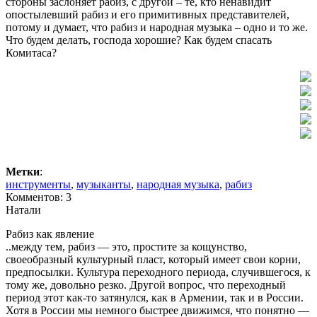
стороны заслоняет рабиз, с другой – те, кто ненавидит
опостылевший рабиз и его примитивных представителей,
потому и думает, что рабиз и народная музыка – одно и то же.
Что будем делать, господа хорошие? Как будем спасать
Комитаса?
Метки
:
инструменты
,
музыканты
,
народная музыка
,
рабиз
Комментов: 3
Натали
Рабиз как явление
..между тем, рабиз — это, простите за кощунство,
своеобразный культурный пласт, который имеет свои корни,
предпосылки. Культура переходного периода, случившегося, к
тому же, довольно резко. Другой вопрос, что переходный
период этот как-то затянулся, как в Армении, так и в России.
Хотя в России мы немного быстрее движимся, что понятно —