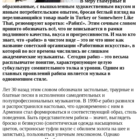
В меру гламурные и
образованные, с вышколенным художественным вкусом и
явным потребительским опытом, бросая беглый взгляд на
переливающийся товар made in Turkey or Somewhere Like
That, резюмируют коротко: «Рабиз!». Этим сочным словом
принято обозначать всё, что не вписывается в рамки
подлинного качества, вкуса и прогрессивности. И мало кто
знает, что «рабиз» в чистом виде – это не что иное как
название советской организации «Работники искусства», в
которой во все времена числились не слишком
академические музыканты. Сегодня рабиз – это весьма
расплывчатое понятие, характеризующее целую
субкультуру сомнительного толка и уровня. Одним из
главных проявлений рабиза является музыка в
одноименном стиле.
Лет 30 назад этим словом обозначали застольные, траурные и
блатные песни в исполнении самодеятельных и
полупрофессиональных музыкантов. В 1990-е рабиз развился
и распространился настолько, что одновременно с ним в
Армении стал формироваться и соответствующий образ, стиль
поведения. Быть представителем рабиза – значит, выглядеть
броско и безвкусно (синтетическая одежда насыщенных
цветов, остроносые туфли вкупе с обилием золота на шее и
запястьях), пользоваться уличным лексиконом. Однако