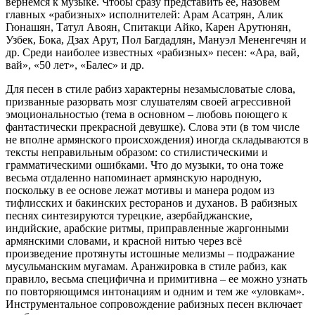
вернемся к музыке. Чтобы сразу представить ее, назовем
главных «рабизных» исполнителей: Арам Асатрян, Алик
Гюнашян, Татул Авоян, Спитакци Айко, Карен Арутюнян,
Узбек, Бока, Дзах Арут, Пол Багдадлян, Мануэл Мененгечян и
др. Среди наиболее известных «рабизных» песен: «Ара, вай,
вай», «50 лет», «Балес» и др.
Для песен в стиле рабиз характерны незамысловатые слова,
призванные разорвать мозг слушателям своей агрессивной
эмоциональностью (тема в основном – любовь поющего к
фантастически прекрасной девушке). Слова эти (в том числе
не вполне армянского происхождения) иногда складываются в
тексты неправильным образом: со стилистическими и
грамматическими ошибками. Что до музыки, то она тоже
весьма отдаленно напоминает армянскую народную,
поскольку в ее основе лежат мотивы и манера родом из
тифлисских и бакинских ресторанов и духанов. В рабизных
песнях синтезируются турецкие, азербайджанские,
индийские, арабские ритмы, приправленные жаргонными
армянскими словами, и красной нитью через всё
произведение протянуты истошные мелизмы – подражание
мусульманским мугамам. Аранжировка в стиле рабиз, как
правило, весьма специфична и примитивна – ее можно узнать
по повторяющимся интонациям и одним и тем же «уловкам».
Инструментальное сопровождение рабизных песен включает