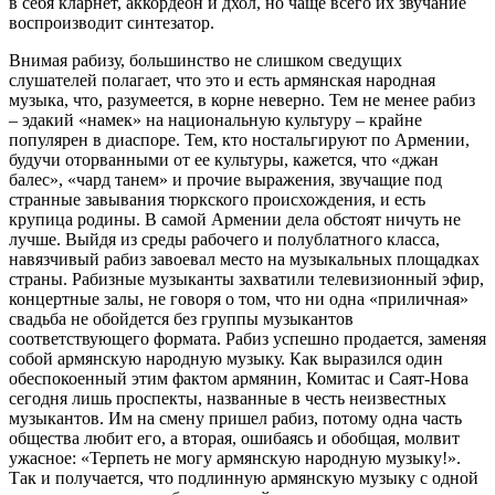
в себя кларнет, аккордеон и дхол, но чаще всего их звучание
воспроизводит синтезатор.
Внимая рабизу, большинство не слишком сведущих
слушателей полагает, что это и есть армянская народная
музыка, что, разумеется, в корне неверно. Тем не менее рабиз
– эдакий «намек» на национальную культуру – крайне
популярен в диаспоре. Тем, кто ностальгируют по Армении,
будучи оторванными от ее культуры, кажется, что «джан
балес», «чард танем» и прочие выражения, звучащие под
странные завывания тюркского происхождения, и есть
крупица родины. В самой Армении дела обстоят ничуть не
лучше. Выйдя из среды рабочего и полублатного класса,
навязчивый рабиз завоевал место на музыкальных площадках
страны. Рабизные музыканты захватили телевизионный эфир,
концертные залы, не говоря о том, что ни одна «приличная»
свадьба не обойдется без группы музыкантов
соответствующего формата. Рабиз успешно продается, заменяя
собой армянскую народную музыку. Как выразился один
обеспокоенный этим фактом армянин, Комитас и Саят-Нова
сегодня лишь проспекты, названные в честь неизвестных
музыкантов. Им на смену пришел рабиз, потому одна часть
общества любит его, а вторая, ошибаясь и обобщая, молвит
ужасное: «Терпеть не могу армянскую народную музыку!».
Так и получается, что подлинную армянскую музыку с одной