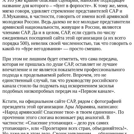
А это уже крайне опасный сценарий, наиболее подходящее
название для которого – «бунт в форпосте». К тому же, меня,
мягко говоря, удивляет стремление представителей САР и
Л.Муканяна, в частности, говорить от имени всей армянской
молодежи России. Ведь далеко не все молодые представители
армянской национальности, живущие в России, являются
членами САР. Да и в целом, САР, если судить по числу
ежедневных посещений сайта этой организации (а их всего
порядка 500), невелик своей численностью, так что говорить о
какой-то «буре негодования» — просто смешно.
При этом не лишним будет отметить, что сама передача,
которая не пришлась по душе САР, оставляет не лучшее
впечатление и не является показателем профессионального
подхода к проделываемой работе. Впрочем, это не
единственный случай, так что руководству российского
канала стоило бы подумать над искоренением засилья
подобных низкопробных передач на «Первом канале».
Кстати, на официальном сайте САР, рядом с фотографией
президента этой организации Ары Абрамяна, написано:
«Народ армянский! Спасение твое- в твоем единении». По
прочтении этого слогана возникает ряд аналогий. В
частности: «Спасение утопающих – дело рук самих
утопающих», или «Пролетарии всех стран, объединяйтесь!».
Но даже не в этом дело. Своим заявлением — обращением к