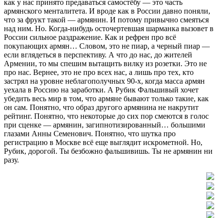
как у нас принято предаваться самостёбу — это часть
армянского менталитета. И вроде как в России давно поняли,
что за фрукт такой — армянин. И потому привычно смеяться
над ним. Но. Когда-нибудь осточертевшая шарманка вызовет в
России сильное раздражение. Как и рефрен про всё
покупающих армян… Словом, это не пиар, а черный пиар —
если вглядеться в перспективу. А что до нас, до жителей
Армении, то мы спешим вытащить вилку из розетки. Это не
про нас. Вернее, это не про всех нас, а лишь про тех, кто
застрял на уровне неблагополучных 90-х, когда масса армян
уехала в Россию на заработки. А Рубик Фальшивый хочет
убедить весь мир в том, что армяне бывают только такие, как
он сам. Понятно, что образ другого армянина не накрутит
рейтинг. Понятно, что некоторые до сих пор смеются в голос
при сценке — армянин, загипнотизированный… большими
глазами Анны Семенович. Понятно, что шутка про
регистрацию в Москве всё еще выглядит искрометной. Но,
Рубик, дорогой. Ты безбожно фальшивишь. Ты не армянин ни
разу.