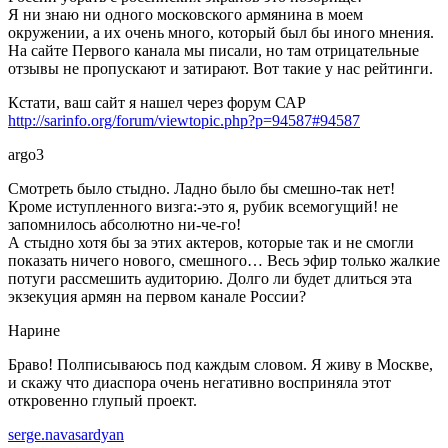
Я ни знаю ни одного московского армянина в моем
окружении, а их очень много, который был бы иного мнения.
На сайте Первого канала мы писали, но там отрицательные
отзывы не пропускают и затирают. Вот такие у нас рейтинги.
Кстати, ваш сайт я нашел через форум САР
http://sarinfo.org/forum/viewtopic.php?p=94587#94587
argo3
Смотреть было стыдно. Ладно было бы смешно-так нет!
Кроме иступленного визга:-это я, рубик всемогущий! не
запомнилось абсолютно ни-че-го!
А стыдно хотя бы за этих актеров, которые так и не смогли
показать ничего нового, смешного… Весь эфир только жалкие
потуги рассмешить аудиторию. Долго ли будет длиться эта
экзекуция армян на первом канале России?
Нарине
Браво! Полписываюсь под каждым словом. Я живу в Москве,
и скажу что диаспора очень негативно восприняла этот
откровенно глупый проект.
serge.navasardyan