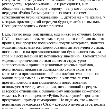
руководству Первого канала, САР разъединяет, а не
объединяет армян. По одну сторону – те, у кого просмотр
передачи «Рубик Всемогущий» вызывает «не смех, а
естественную бурю негодования». С другой же – те армяне, у
которых просмотр этой передачи бури где-либо не вызвал.
Позиция последних – более понятна.
Ведь, такую вещь, как ирония, еще никто не отменял. Если в
САР не знакомы с тем, что такое ирония, то сообщаю им, что
ирония, как средство комической подачи материала, является
мощным инструментом формирования литературного стиля,
построенного на противопоставлении буквального смысла
слов и высказываний их истинному значению. Элементарной
моделью иронического стиля является структурно-
экспрессивный принцип различных речевых приёмов,
помогающих придавать содержанию своим скрытым
контекстом противоположный или идейно-эмоционально
обличающий смысл. В частности, в качестве снятия
претенциозности или помпезности повествования
используется метод самоиронии, позволяющий передать
авторское отношение к буквальному описанию сюжетного
момента. Вот и в передаче «Рубик Всемогущий» зрителям
представлен пример самоиронии. Но видимо, это – выше
понимания руководства САР, у которого имеется свое, весьма
специфическое, «чувство юмора».