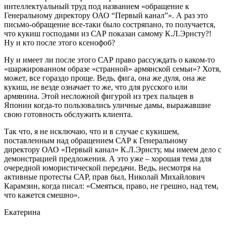
интеллектуальный труд под названием «обращение к
Генеральному директору ОАО “Первый канал”». А раз это
письмо-обращение все-таки было состряпано, то получается,
что кукиш господами из САР показан самому К.Л.Эрнсту?!
Ну и кто после этого ксенофоб?
Ну и имеет ли после этого САР право рассуждать о каком-то
«шаржированном образе «странной» армянской семьи»? Хотя,
может, все гораздо проще. Ведь, фига, она же дуля, она же
кукиш, не везде означает то же, что для русского или
армянина. Этой несложной фигурой из трех пальцев в
Японии когда-то пользовались уличные дамы, выражавшие
свою готовность обслужить клиента.
Так что, я не исключаю, что и в случае с кукишем,
поставленным над обращением САР к Генеральному
директору ОАО «Первый канал» К.Л.Эрнсту, мы имеем дело с
демонстрацией предложения. А это уже – хорошая тема для
очередной юмористической передачи. Ведь, несмотря на
активные протесты САР, прав был, Николай Михайлович
Карамзин, когда писал: «Смеяться, право, не грешно, над тем,
что кажется смешно».
Екатерина