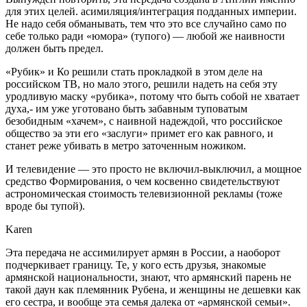
для этих целей. асимиляция/интеграция подданных империи.
Не надо себя обманывать, тем что это все случайно само по
себе только ради «юмора» (тупого) — любой же наивности
должен быть предел.
«Рубик» и Ко решили стать прокладкой в этом деле на
российском ТВ, но мало этого, решили надеть на себя эту
уродливую маску «рубика», потому что быть собой не хватает
духа,- им уже уготовано быть забавным туповатым
безобидным «хачем», с наивной надеждой, что российское
общество эа эти его «заслуги» примет его как равного, и
станет реже убивать в метро заточенным ножиком.
И телевидение — это просто не включил-выключил, а мощное
средство Формирования, о чем косвенно свидетельствуют
астрономическая стоимость телевизионной рекламы (тоже
вроде бы тупой).
Karen
Эта передача не ассимилирует армян в России, а наоборот
подчеркивает границу. Те, у кого есть друзья, знакомые
армянской национальности, знают, что армянский парень не
такой даун как племянник Рубена, и женщины не дешевки как
его сестра, и вообще эта семья далека от «армянской семьи».