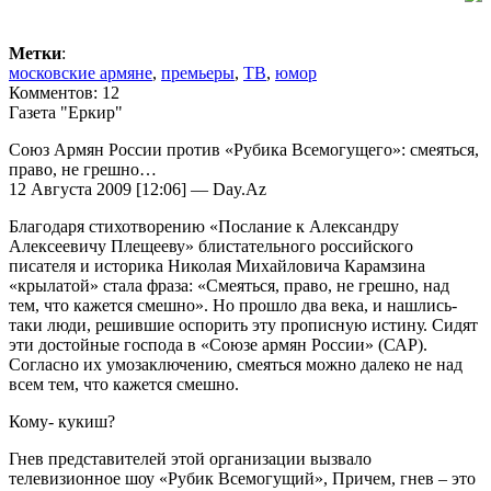
Метки
:
московские армяне
,
премьеры
,
ТВ
,
юмор
Комментов: 12
Газета "Еркир"
Союз Армян России против «Рубика Всемогущего»: смеяться,
право, не грешно…
12 Августа 2009 [12:06] — Day.Az
Благодаря стихотворению «Послание к Александру
Алексеевичу Плещееву» блистательного российского
писателя и историка Николая Михайловича Карамзина
«крылатой» стала фраза: «Смеяться, право, не грешно, над
тем, что кажется смешно». Но прошло два века, и нашлись-
таки люди, решившие оспорить эту прописную истину. Сидят
эти достойные господа в «Союзе армян России» (САР).
Согласно их умозаключению, смеяться можно далеко не над
всем тем, что кажется смешно.
Кому- кукиш?
Гнев представителей этой организации вызвало
телевизионное шоу «Рубик Всемогущий», Причем, гнев – это