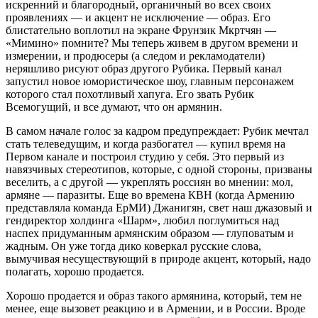
искренний и благородный, органичный во всех своих
проявлениях — и акцент не исключение — образ. Его
блистательно воплотил на экране Фрунзик Мкртчян —
«Мимино» помните? Мы теперь живем в другом времени и
измерении, и продюсеры (а следом и рекламодатели)
неряшливо рисуют образ другого Рубика. Первый канал
запустил новое юмористическое шоу, главным персонажем
которого стал похотливый хапуга. Его звать Рубик
Всемогущий, и все думают, что он армянин.
В самом начале голос за кадром предупреждает: Рубик мечтал
стать телеведущим, и когда разбогател — купил время на
Первом канале и построил студию у себя. Это первый из
навязчивых стереотипов, которые, с одной стороны, призваны
веселить, а с другой — укреплять россиян во мнении: мол,
армяне — паразиты. Еще во времена КВН (когда Армению
представляла команда ЕрМИ) Джанигян, свет наш джазовый и
гендиректор холдинга «Шарм», любил поглумиться над
наспех придуманным армянским образом — глуповатым и
жадным. Он уже тогда дико коверкал русские слова,
вымучивая несуществующий в природе акцент, который, надо
полагать, хорошо продается.
Хорошо продается и образ такого армянина, который, тем не
менее, еще вызовет реакцию и в Армении, и в России. Вроде