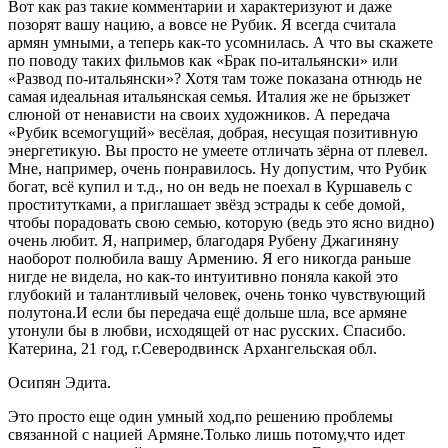
Вот как раз такие комментарии и характеризуют и даже
позорят вашу нацию, а вовсе не Рубик. Я всегда считала
армян умными, а теперь как-то усомнилась. А что вы скажете
по поводу таких фильмов как «Брак по-итальянски» или
«Развод по-итальянски»? Хотя там тоже показана отнюдь не
самая идеальная итальянская семья. Италия же не брызжет
слюной от ненависти на своих художников. А передача
«Рубик всемогущий» весёлая, добрая, несущая позитивную
энергетикую. Вы просто не умеете отличать зёрна от плевел.
Мне, например, очень понравилось. Ну допустим, что Рубик
богат, всё купил и т.д., но он ведь не поехал в Куршавель с
проститутками, а приглашает звёзд эстрады к себе домой,
чтобы порадовать свою семью, которую (ведь это ясно видно)
очень любит. Я, например, благодаря Рубену Джагиняну
наоборот полюбила вашу Армению. Я его никогда раньше
нигде не видела, но как-то интуитивно поняла какой это
глубокий и талантливый человек, очень тонко чувствующий
полутона.И если бы передача ещё дольше шла, все армяне
утонули бы в любви, исходящей от нас русских. Спасибо.
Катерина, 21 год, г.Северодвинск Архангельская обл.
Осипян Эдита.
Это просто еще один умный ход,по решению проблемы
связанной с нацией Армяне.Только лишь потому,что идет