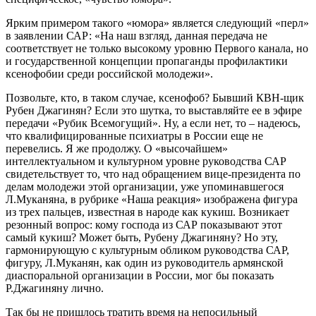
Ярким примером такого «юмора» является следующий «перл»
в заявлении САР: «На наш взгляд, данная передача не
соответствует не только высокому уровню Первого канала, но
и государственной концепции пропаганды профилактики
ксенофобии среди российской молодежи».
Позвольте, кто, в таком случае, ксенофоб? Бывший КВН-щик
Рубен Джагинян? Если это шутка, то выставляйте ее в эфире
передачи «Рубик Всемогущий». Ну, а если нет, то – надеюсь,
что квалифицированные психиатры в России еще не
перевелись. Я же продолжу. О «высочайшем»
интеллектуальном и культурном уровне руководства САР
свидетельствует то, что над обращением вице-президента по
делам молодежи этой организации, уже упоминавшегося
Л.Муканяна, в рубрике «Наша реакция» изображена фигура
из трех пальцев, известная в народе как кукиш. Возникает
резонный вопрос: кому господа из САР показывают этот
самый кукиш? Может быть, Рубену Джагиняну? Но эту,
гармонирующую с культурным обликом руководства САР,
фигуру, Л.Муканян, как один из руководитель армянской
диаспоральной организации в России, мог бы показать
Р.Джагиняну лично.
Так бы не пришлось тратить время на непосильный