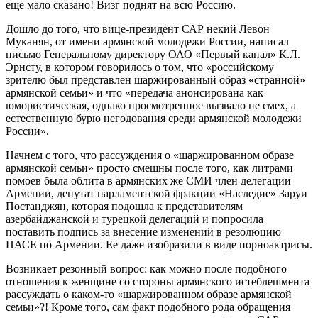
еще мало сказано! Визг поднят на всю Россию.
Дошло до того, что вице-президент САР некий Левон
Муканян, от имени армянской молодежи России, написал
письмо Генеральному директору ОАО «Первый канал» К.Л.
Эрнсту, в котором говорилось о том, что «российскому
зрителю был представлен шаржированный образ «странной»
армянской семьи» и что «передача анонсирована как
юмористическая, однако просмотренное вызвало не смех, а
естественную бурю негодования среди армянской молодежи
России».
Начнем с того, что рассуждения о «шаржированном образе
армянской семьи» просто смешны после того, как литрами
помоев была облита в армянских же СМИ член делегации
Армении, депутат парламентской фракции «Наследие» Заруи
Постанджян, которая подошла к представителям
азербайджанской и турецкой делегаций и попросила
поставить подпись за внесение изменений в резолюцию
ПАСЕ по Армении. Ее даже изобразили в виде порноактрисы.
Возникает резонный вопрос: как можно после подобного
отношения к женщине со стороны армянского истеблешмента
рассуждать о каком-то «шаржированном образе армянской
семьи»?! Кроме того, сам факт подобного рода обращения