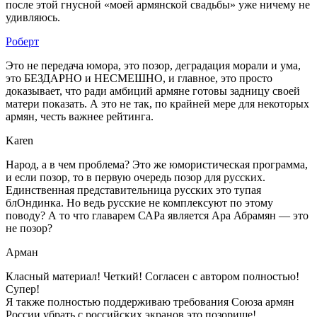
после этой гнусной «моей армянской свадьбы» уже ничему не
удивляюсь.
Роберт
Это не передача юмора, это позор, деградация морали и ума,
это БЕЗДАРНО и НЕСМЕШНО, и главное, это просто
доказывает, что ради амбиций армяне готовы задницу своей
матери показать. А это не так, по крайней мере для некоторых
армян, честь важнее рейтинга.
Karen
Народ, а в чем проблема? Это же юмористическая программа,
и если позор, то в первую очередь позор для русских.
Единственная представительница русских это тупая
блОндинка. Но ведь русские не комплексуют по этому
поводу? А то что главарем САРа является Ара Абрамян — это
не позор?
Арман
Класный материал! Четкий! Согласен с автором полностью!
Супер!
Я также полностью поддерживаю требования Союза армян
России убрать с российских экранов это позорище!