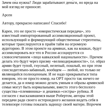
Зачем она нужна? Люди зарабатывают деньги, но вреда на
мой взгляд не приносят.
Арсен
Автору, прекрасно написано! Спасибо!
Карен, это не просто «юмористическая передача», это
известный импортированный ассимиляционный проект,
использующий и формирующий общественные стереотипы,
которые транслируются в прайм тайм на огромную
аудиторию. В этом проекте на армянах, как на кошках, будут
ассимилировать все что в России ассоцируется со
словосочетанием «лицо кавказской нацональности». Причем
делать это будут через призму «великодержавности», т.е. образ
армян будет тупой, гнусный, нелепый, пошлый, но при этом
снисходитлеьно-забавный, вообщем — любой, но только не
являющийся полноценным. И не надо прикрываться типа
юмором, это не просто юмор, на ОРТ просто так ничего не
делается, да и юмор можно делать умным и образы армянской
семьи могут быть нормальными, вместо этого бесполого
существа-»племянника» и дешевки-»сестры» рубика. Я
согласен с высказавшимся выше Робертом, авторы этой
передачи ради своего истероидного желания видеть себя в
телевизоре готовы показать задницу своей матери. Впрочем