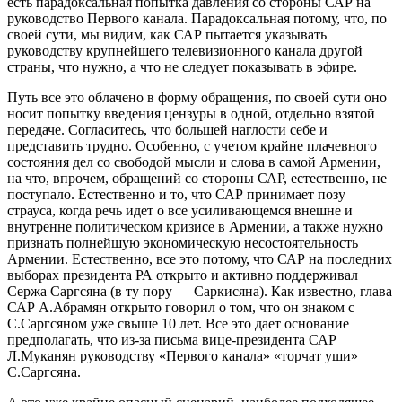
есть парадоксальная попытка давления со стороны САР на
руководство Первого канала. Парадоксальная потому, что, по
своей сути, мы видим, как САР пытается указывать
руководству крупнейшего телевизионного канала другой
страны, что нужно, а что не следует показывать в эфире.
Путь все это облачено в форму обращения, по своей сути оно
носит попытку введения цензуры в одной, отдельно взятой
передаче. Согласитесь, что большей наглости себе и
представить трудно. Особенно, с учетом крайне плачевного
состояния дел со свободой мысли и слова в самой Армении,
на что, впрочем, обращений со стороны САР, естественно, не
поступало. Естественно и то, что САР принимает позу
страуса, когда речь идет о все усиливающемся внешне и
внутренне политическом кризисе в Армении, а также нужно
признать полнейшую экономическую несостоятельность
Армении. Естественно, все это потому, что САР на последних
выборах президента РА открыто и активно поддерживал
Сержа Саргсяна (в ту пору — Саркисяна). Как известно, глава
САР А.Абрамян открыто говорил о том, что он знаком с
С.Саргсяном уже свыше 10 лет. Все это дает основание
предполагать, что из-за письма вице-президента САР
Л.Муканян руководству «Первого канала» «торчат уши»
С.Саргсяна.