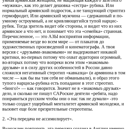
умная армянская женщина, не мацающая каждого залетного
«мужика», как это делает дешовка «сестра» рубика. Или
нормальный армянский подросток, а не танцующий стриптиз
гермофродит, Или армянский мужчина — сдержанный и по-
умному остроумный, а не кривляющегийся тупой нарцис-
рубик. Тогда зритель видит обе стороны, и видит что из них
армянское а что нет, и понимает что эта «семейка» странная.
Перечисленное, — это АЗЫ восприятия информации,
применяемые везде во всем мире — от плакатов до
художественных произведений и кинематографа. А твоя
версия с «друзьями-знакомыми» не выдерживает никакой
критики, во-первых потому что охват аудитории огромный,
во-вторых потому что вопреки всем этим «знакомым-
друзьям» и в силу других особенностей в России давно
сложился негативный стеротип «кавказца» (и армянина в том
числе — как бы вы там себя не обманывали), и образ этого
тупого нарцисы-рубика есть попадание в этот стреотип.
«бинго!» — как говорится. Значит не в «знакомых-друзьях»
дело, и сколько не пишут САРоские деятели «ребята, надо
понравиться русским чтобы они о нас так не думали» -это
только создаст ущербный менталитет армянской молодежи, и
вызовет еще боле презрительные стереотипы.
2. «Эта передача не ассимилирует».
Вынужден повторить, эта передача создана в Англии именно