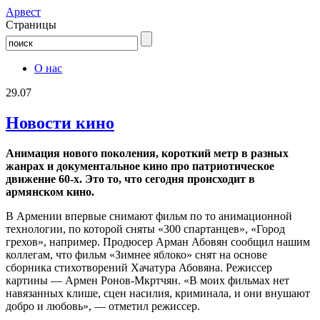
Aрвест
Страницы
О нас
29.07
Новости кино
Анимация нового поколения, короткий метр в разных
жанрах и документальное кино про патриотическое
движение 60-х. Это то, что сегодня происходит в
армянском кино.
В Армении впервые снимают фильм по то анимационной
технологии, по которой сняты «300 спартанцев», «Город
грехов», например. Продюсер Арман Абовян сообщил нашим
коллегам, что фильм «Зимнее яблоко» снят на основе
сборника стихотворений Хачатура Абовяна. Режиссер
картины — Армен Ронов-Мкртчян. «В моих фильмах нет
навязанных клише, сцен насилия, криминала, и они внушают
добро и любовь», — отметил режиссер.