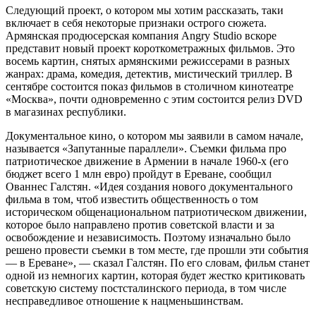
Следующий проект, о котором мы хотим рассказать, таки
включает в себя некоторые признаки острого сюжета.
Армянская продюсерская компания Angry Studio вскоре
представит новый проект короткометражных фильмов. Это
восемь картин, снятых армянскими режиссерами в разных
жанрах: драма, комедия, детектив, мистический триллер. В
сентябре состоится показ фильмов в столичном кинотеатре
«Москва», почти одновременно с этим состоится релиз DVD
в магазинах республики.
Документальное кино, о котором мы заявили в самом начале,
называется «Запутанные параллели». Съемки фильма про
патриотическое движение в Армении в начале 1960-х (его
бюджет всего 1 млн евро) пройдут в Ереване, сообщил
Ованнес Галстян. «Идея создания нового документального
фильма в том, чтоб известить общественность о том
историческом общенациональном патриотическом движении,
которое было направлено против советской власти и за
освобождение и независимость. Поэтому изначально было
решено провести съемки в том месте, где прошли эти события
— в Ереване», — сказал Галстян. По его словам, фильм станет
одной из немногих картин, которая будет жестко критиковать
советскую систему постсталинского периода, в том числе
несправедливое отношение к нацменьшинствам.