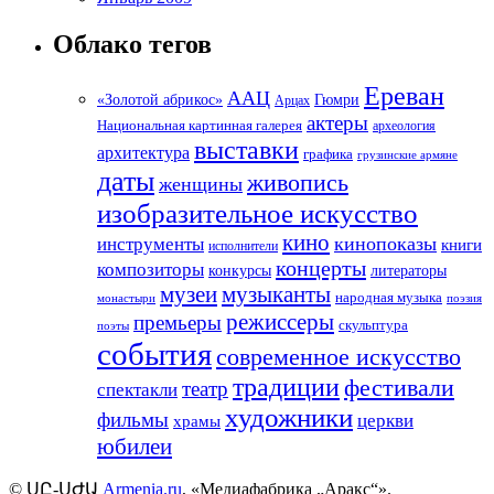
Облако тегов
Ереван
ААЦ
«Золотой абрикос»
Гюмри
Арцах
актеры
Национальная картинная галерея
археология
выставки
архитектура
графика
грузинские армяне
даты
живопись
женщины
изобразительное искусство
кино
кинопоказы
инструменты
книги
исполнители
концерты
композиторы
литераторы
конкурсы
музеи
музыканты
народная музыка
монастыри
поэзия
режиссеры
премьеры
скульптура
поэты
события
современное искусство
традиции
фестивали
театр
спектакли
художники
фильмы
церкви
храмы
юбилеи
©
ՍԸ
-
ՍԺԱ
Armenia.ru
, «Медиафабрика „Аракс“».