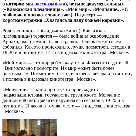
о котором мы
рассказывали
), четыре документальных
(«Кавказская племянница», «Мой мир», «Молчание», «С
любовью и признательностью»). На десерт —
короткометражка «Хватаясь за лапу божьей коровки».
Родственники азербайджанки Зины («Кавказская
племянница») теряются — была война за освобождение
Арцаха, было трудно, было страшно. Теперь нужно всем
собраться. Как это происходило, лучше посмотреть сегодня в
18-20 и в пятницу в 12-25 в видеозале кинотеатра «Москва».
«Мой мир» — это мир ребенка-аутиста. Фраза от создателей:
«Внимательно посмотрите. Их мир может быть более
цветным…». Посмотрим. Сегодня в шесть вечера и в пятницу
в полдень в видеозале кинотеатра «Москва».
«Молчание» — кино про то, что происходит с
нацменьшинствами государства грузинского. Молчание
длиной в 80 лет. Давайте нарушим его сегодня в 19-20 и в
пятницу в 11 часов в том же месте — в видеозале кинотеатра
«Москва».