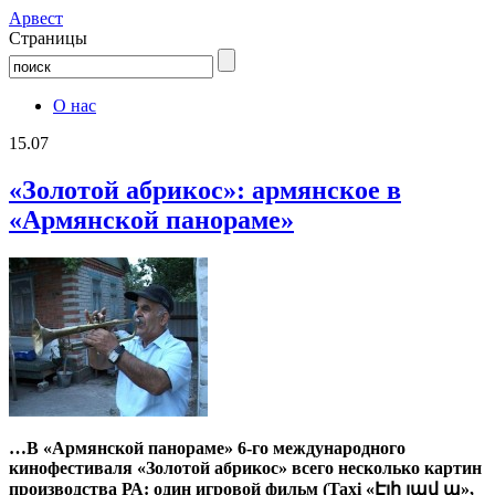
Aрвест
Страницы
О нас
15.07
«Золотой абрикос»: армянское в
«Армянской панораме»
…В «Армянской панораме» 6-го международного
кинофестиваля «Золотой абрикос» всего несколько картин
производства РА: один игровой фильм (Taxi «Էլի լավ ա»,