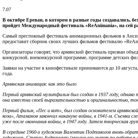
7.07
В октябре Ереван, в котором в разные годы создавались, б
пройдет Международный фестиваль «ReAnimania», на сей р
Самый престижный фестиваль анимационных фильмов в Анси (Ф
предоставит сборник своих лучших фильмов фестивалю «ReAnim
Организаторы говорят, что армянский фестиваль призван объед
конкурсной, внеконкурсной программе, программе детских фи
Заявки на участие в кинофестивале принимаются до 10 августа
года.
Армянская анимация: как это было
Первый армянский мультфильм был создан в 1937 году, однако 
она известна своей выразительностью и оригинальностью, т
Первый фильм, «Пес и кот», был создан основателем армянск
коза», Атаманов закончил накануне войны, в 1941-м. Съемки 
уже после окончания войны, в 1947 году. Затем творческая гру
В середине 1960-х художник Валентин Подпомогов вновь обрат
художник -Степан Андраникян (многие его знают по работе в