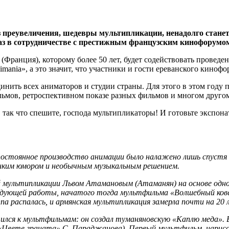
ез преувеличения, шедевры мультипликации, ненадолго станет
аз в сотрудничестве с престижным французским кинофорумо
ранция), которому более 50 лет, будет содействовать проведе
ania», а это значит, что участники и гости ереванского киноф
инить всех аниматоров и студии страны. Для этого в этом году 
льмов, ретроспективном показе разных фильмов и многом друго
, так что спешите, господа мультипликаторы! И готовьте экспон
постоянное производство анимации было налажено лишь спустя 3
онким юмором и необычным музыкальным решением.
ой мультипликации Львом Атамановым (Атаманян) на основе одн
следующей работы, начатого тогда мультфильма «Волшебный ков
ппа распалась, и армянская мультипликация замерла почти на 20 
ился к мультфильмам: он создал туманяновскую «Каплю меда». В
 «Цвете граната» С. Параджанова). Первый мультфильм, нарис