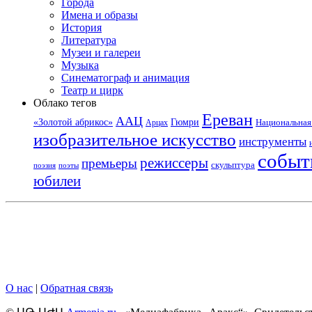
Города
Имена и образы
История
Литература
Музеи и галереи
Музыка
Синематограф и анимация
Театр и цирк
Облако тегов
Ереван
ААЦ
«Золотой абрикос»
Гюмри
Национальная 
Арцах
изобразительное искусство
инструменты
событ
режиссеры
премьеры
скульптура
поэзия
поэты
юбилеи
О нас
|
Обратная связь