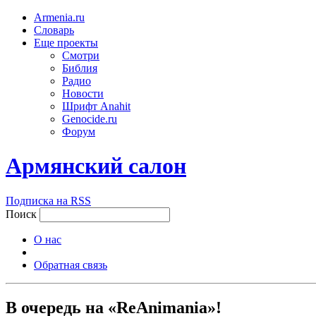
Armenia.ru
Словарь
Еще проекты
Смотри
Библия
Радио
Новости
Шрифт Anahit
Genocide.ru
Форум
Армянский салон
Подписка на RSS
Поиск
О нас
Обратная связь
В очередь на «ReAnimania»!