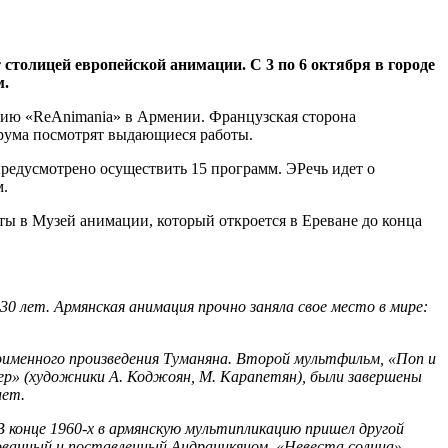
 столицей европейской анимации. С 3 по 6 октября в городе
м.
нию «ReAnimania» в Армении. Французская сторона
орума посмотрят выдающиеся работы.
предусмотрено осуществить 15 программ. ЭРечь идет о
м.
аты в Музей анимации, который откроется в Ереване до конца
0 лет. Армянская анимация прочно заняла свое место в мире:
оименного произведения Туманяна. Второй мультфильм, «Поп и
ер» (художники А. Коджоян, М. Карапетян), были завершены
лет.
 конце 1960-х в армянскую мультипликацию пришел другой
ованный и поставленный Андраникяном, «Невеста солнца»,