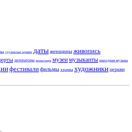
даты
живопись
женщины
ика
грузинские армяне
музеи
церты
музыканты
литераторы
народная музыка
монастыри
художники
ции
фестивали
фильмы
церкви
храмы