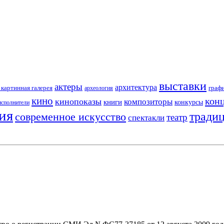
выставки
актеры
архитектура
картинная галерея
граф
археология
кино
кон
кинопоказы
композиторы
книги
конкурсы
исполнители
ия
тради
современное искусство
театр
спектакли