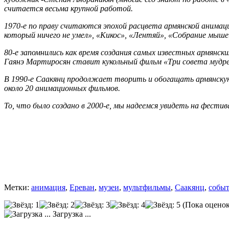
считается весьма крупной работой.
1970-е по праву считаются эпохой расцвета армянской анимац
который ничего не умел», «Кикос», «Лентяй», «Собрание мышей
80-е запомнились как время создания самых известных армян
Гаянэ Мартиросян ставит кукольный фильм «Три совета мудре
В 1990-е Саакянц продолжает творить и обогащать армянскую а
около 20 анимационных фильмов.
То, что было создано в 2000-е, мы надеемся увидеть на фестив
Метки:
анимация
,
Ереван
,
музеи
,
мультфильмы
,
Саакянц
,
собы
(Пока оценок
Загрузка ...