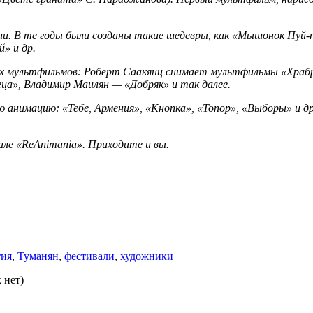
ии. В те годы были созданы такие шедевры, как «Мышонок Пуй-
» и др.
ских мультфильмов: Роберт Саакянц снимает мультфильмы «Храб
ца», Владимир Маилян — «Добряк» и так далее.
нимацию: «Тебе, Армения», «Кнопка», «Топор», «Выборы» и др. 
але «ReAnimania». Приходите и вы.
тия
,
Туманян
,
фестивали
,
художники
 нет)