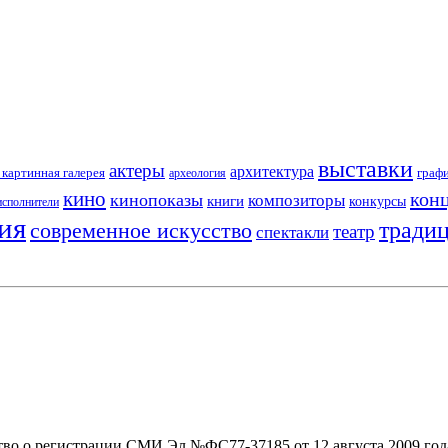
выставки
актеры
архитектура
картинная галерея
граф
археология
кино
кон
кинопоказы
композиторы
книги
конкурсы
исполнители
ия
тради
современное искусство
театр
спектакли
тво о регистрации СМИ Эл №ФС77-37185 от 12 августа 2009 год