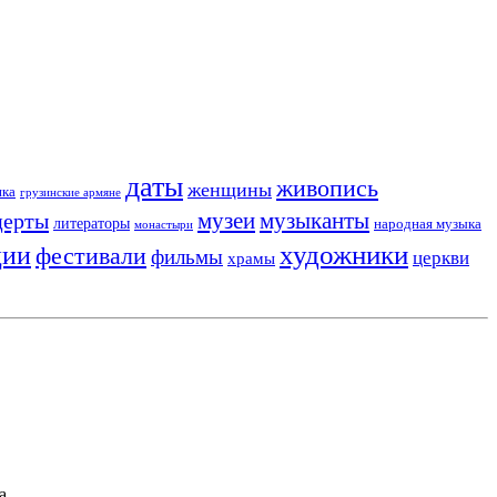
даты
живопись
женщины
ика
грузинские армяне
музеи
церты
музыканты
литераторы
народная музыка
монастыри
художники
ции
фестивали
фильмы
церкви
храмы
а.