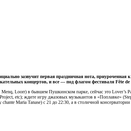
ициально зазвучит первая праздничная нота, приуроченная 
кательных концертов, и все — под флагом фестиваля Fête de 
, Menq, Loorr) в бывшем Пушкинском парке, сейчас это Lover’s P
Project, etc); ждите игру джазовых музыкантов в «Поплавке» (Step
y chante Maria Tanase) с 21 до 22:30, а в столичной консерватор