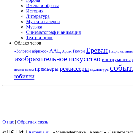
Города
Имена и образы
История
Литература
Музеи и галереи
Музыка
Синематограф и анимация
Театр и цирк
Облако тегов
Ереван
ААЦ
«Золотой абрикос»
Гюмри
Национальная 
Арцах
изобразительное искусство
инструменты
событ
режиссеры
премьеры
скульптура
поэзия
поэты
юбилеи
О нас
|
Обратная связь
©
ՍԹ
-
ՍԺԱ
Armenia.ru
, «Медиафабрика „Аракс“». Свидетельс