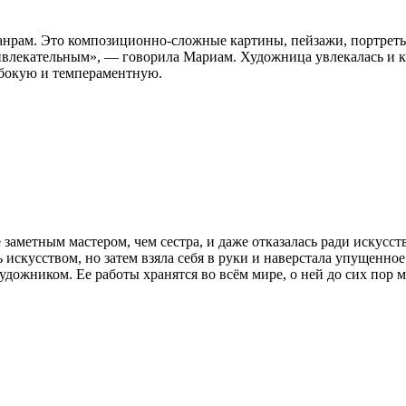
жанрам. Это композиционно-сложные картины, пейзажи, портрет
ивлекательным», — говорила Мариам. Художница увлекалась и к
убокую и темпераментную.
 заметным мастером, чем сестра, и даже отказалась ради искусст
 искусством, но затем взяла себя в руки и наверстала упущенное
дожником. Ее работы хранятся во всём мире, о ней до сих пор м