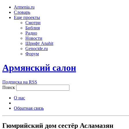
Armenia.ru
Словарь
Еще проекты
Смотри
Библия
Радио
Новости
Шрифт Anahit
Genocide.ru
Форум
Армянский салон
Подписка на RSS
Поиск
О нас
Обратная связь
Гюмрийский дом сестёр Асламазян