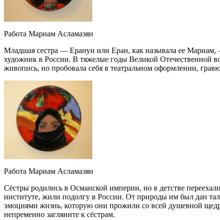
Работа Мариам Асламазян
Младшая сестра — Ерануи или Еран, как называла ее Мариам, —
художник в России. В тяжелые годы Великой Отечественной в
живопись, но пробовала себя в театральном оформлении, гравю
Работа Мариам Асламазян
Сёстры родились в Османской империи, но в детстве переехал
институте, жили подолгу в России. От природы им был дан та
эмоциями жизнь, которую они прожили со всей душевной щедр
непременно загляните к сёстрам.