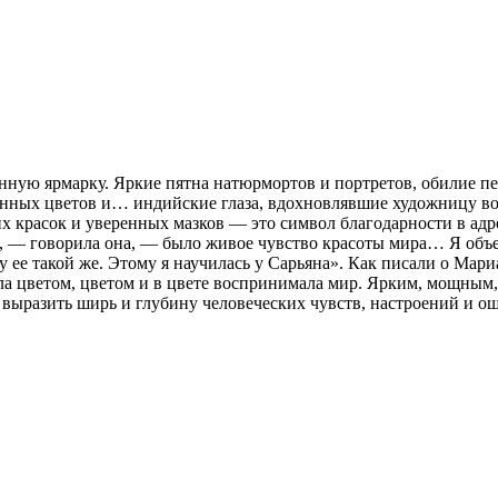
нную ярмарку. Яркие пятна натюрмортов и портретов, обилие пе
ных цветов и… индийские глаза, вдохновлявшие художницу во в
их красок и уверенных мазков — это символ благодарности в ад
на, — говорила она, — было живое чувство красоты мира… Я объ
 ее такой же. Этому я научилась у Сарьяна». Как писали о Мариа
а цветом, цветом и в цвете воспринимала мир. Ярким, мощны
 выразить ширь и глубину человеческих чувств, настроений и о