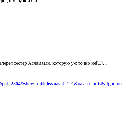
среднем:
5,00
из 5)
алерея сестёр Асламазян, которую уж точно не[...]…
191&pid=2864&show=middle&navid=191&navact=artist&right=no