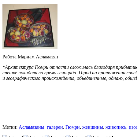
Работа Мариам Асламазян
*
Архитектура Гюмри отчасти сложилась благодаря прибытию б
спешке покидали во время геноцида. Город на протяжении сво
и географического происхождения, объединенные, однако, обще
Метки:
Асламазяны
,
галереи
,
Гюмри
,
женщины
,
живопись
,
изо