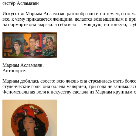
сестёр Асламазян
Искусство Мариам Асламазян разнообразно и по темам, и по 
все, к чему прикасается женщина, делается возвышенным и пр
натюрморте она выразила себя всю — мощную, но тонкую, гл
Мариам Асламазян.
Автопортет
Мариам добилась своего: всю жизнь она стремилась стать более
студенческие годы она болела малярией, три года не занималась
Феноменальная воля к искусству сделала из Мариам крупным ху