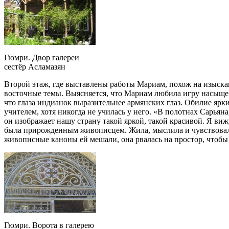
Гюмри. Двор галереи
сестёр Асламазян
Второй этаж, где выставлены работы Мариам, похож на изыска
восточные темы. Выясняется, что Мариам любила игру насыщен
что глаза индианок выразительнее армянских глаз. Обилие ярк
учителем, хотя никогда не училась у него. «В полотнах Сарья
он изображает нашу страну такой яркой, такой красивой. Я вижу
была прирожденным живописцем. Жила, мыслила и чувствовал
живописные каноны ей мешали, она рвалась на простор, чтобы
Гюмри. Ворота в галерею