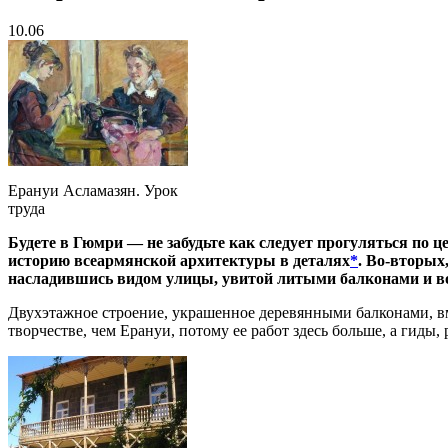
10.06
Ерануи Асламазян. Урок
труда
Будете в Гюмри — не забудьте как следует прогуляться по
историю всеармянской архитектуры в деталях
*
. Во-вторых
насладившись видом улицы, увитой литыми балконами и воро
Двухэтажное строение, украшенное деревянными балконами, вм
творчестве, чем Ерануи, потому ее работ здесь больше, а гиды,