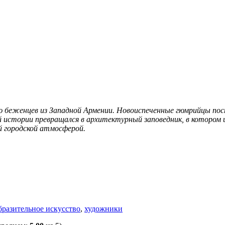
еженцев из Западной Армении. Новоиспеченные гюмрийцы постро
ей истории превращался в архитектурный заповедник, в котором
й городской атмосферой.
бразительное искусство
,
художники