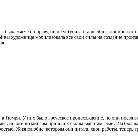
 была мягче по нраву, но не уступала старшей в склонности к 
ойны художница мобилизовала все свои силы на создание произ
ре.
и в Гюмри. У них было греческое происхождение, но они посвят
лант, но они во многом пришли к своим высотам сами. Им был 
остью. Жизнелюбие, которым они питали свои работы, теперь г