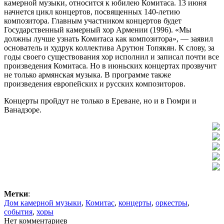
камерной музыки, относится к юбилею Комитаса. 13 июня
начнется цикл концертов, посвященных 140-летию
композитора. Главным участником концертов будет
Государственный камерный хор Армении (1996). «Мы
должны лучше узнать Комитаса как композитора», — заявил
основатель и худрук коллектива Арутюн Топякян. К слову, за
годы своего существования хор исполнил и записал почти все
произведения Комитаса. Но в июньских концертах прозвучит
не только армянская музыка. В программе также
произведения европейских и русских композиторов.
Концерты пройдут не только в Ереване, но и в Гюмри и
Ванадзоре.
Метки
:
Дом камерной музыки
,
Комитас
,
концерты
,
оркестры
,
события
,
хоры
Нет комментариев