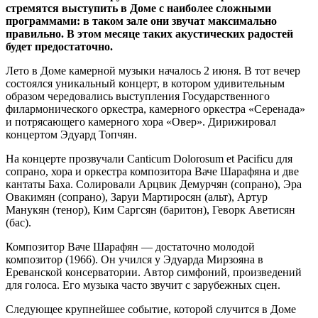
стремятся выступить в Доме с наиболее сложными
программами: в таком зале они звучат максимально
правильно. В этом месяце таких акустических радостей
будет предостаточно.
Лето в Доме камерной музыки началось 2 июня. В тот вечер
состоялся уникальный концерт, в котором удивительным
образом чередовались выступления Государственного
филармонического оркестра, камерного оркестра «Серенада»
и потрясающего камерного хора «Овер». Дирижировал
концертом Эдуард Топчян.
На концерте прозвучали Canticum Dolorosum et Pacificu для
сопрано, хора и оркестра композитора Ваче Шарафяна и две
кантаты Баха. Солировали Арцвик Демурчян (сопрано), Эра
Овакимян (сопрано), Заруи Мартиросян (альт), Артур
Манукян (тенор), Ким Саргсян (баритон), Геворк Аветисян
(бас).
Композитор Ваче Шарафян — достаточно молодой
композитор (1966). Он учился у Эдуарда Мирзояна в
Ереванской консерватории. Автор симфоний, произведений
для голоса. Его музыка часто звучит с зарубежных сцен.
Следующее крупнейшее событие, которой случится в Доме