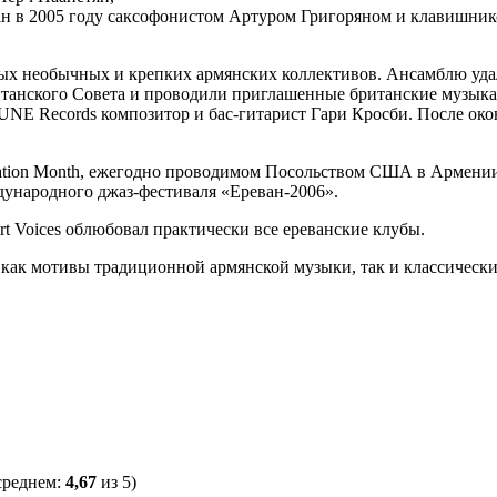
ан в 2005 году саксофонистом Артуром Григоряном и клавишник
амых необычных и крепких армянских коллективов. Ансамблю уда
ританского Совета и проводили приглашенные британские музыка
E Records композитор и бас-гитарист Гари Кросби. После окон
eciation Month, ежегодно проводимом Посольством США в Армении
дународного джаз-фестиваля «Ереван-2006».
t Voices облюбовал практически все ереванские клубы.
ак мотивы традиционной армянской музыки, так и классически
среднем:
4,67
из 5)