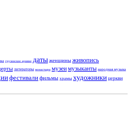
даты
живопись
женщины
ика
грузинские армяне
музеи
церты
музыканты
литераторы
народная музыка
монастыри
художники
ции
фестивали
фильмы
церкви
храмы