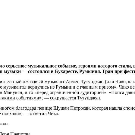
о серьезное музыкальное событие, героями которого стали,
п-музыки — состоялся в Бухаресте, Румыния. Гран-при фести
 известный джазовый музыкант Армен Тутунджян (или Чико, как 
е музыканты вернулись из Румынии с главным призом». Чико вес
Манукян, и то «перед ограниченной аудиторией». «Попса давит,
 такими событиями», — сокрушается Тутунджян.
многом благодаря певице Шушан Петросян, которая нашла спонсор
е поехали», — отметил Чико.
жки.
 Перч Наапетян,