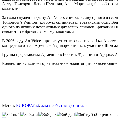
Артур Григорян, Левон Пучинян, Аваг Маргарян) был образов
коллектива.
За годы служения джазу Art Voices снискал славу одного из с
Tomorrow’s Warriors, которую организовал ереванский офис Б
одного из лучших независимых джазовых лейблов Британии DUN
совместно с британскими музыкантами.
В 2006 году Art Voices принял участие в фестивале Jazz Appr
концертного зала Армянской филармонии как участник III меж
Группа представляла Армению в России, Франции и Арцахе. Ar
Коллектив исполняет оригинальные композиции, включающие к
Метки:
EUROPAfest
,
джаз
,
события
,
фестивали
(
3
оценок, в 