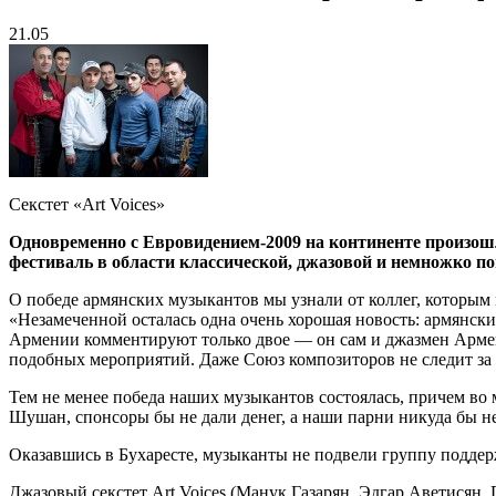
21.05
Секстет «Art Voices»
Одновременно с Евровидением-2009 на континенте произошл
фестиваль в области классической, джазовой и немножко по
О победе армянских музыкантов мы узнали от коллег, которым
«Незамеченной осталась одна очень хорошая новость: армянски
Армении комментируют только двое — он сам и джазмен Армен 
подобных мероприятий. Даже Союз композиторов не следит за
Тем не менее победа наших музыкантов состоялась, причем во 
Шушан, спонсоры бы не дали денег, а наши парни никуда бы н
Оказавшись в Бухаресте, музыканты не подвели группу поддер
Джазовый секстет Art Voices (Манук Газарян, Эдгар Аветисян,