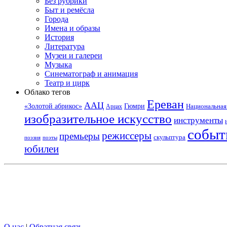
Без рубрики
Быт и ремёсла
Города
Имена и образы
История
Литература
Музеи и галереи
Музыка
Синематограф и анимация
Театр и цирк
Облако тегов
Ереван
ААЦ
«Золотой абрикос»
Гюмри
Национальная 
Арцах
изобразительное искусство
инструменты
событ
режиссеры
премьеры
скульптура
поэзия
поэты
юбилеи
О нас
|
Обратная связь