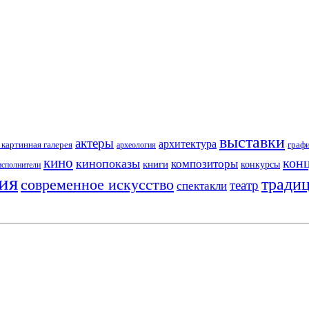
выставки
актеры
архитектура
картинная галерея
граф
археология
кино
кон
кинопоказы
композиторы
книги
конкурсы
исполнители
ия
тради
современное искусство
театр
спектакли