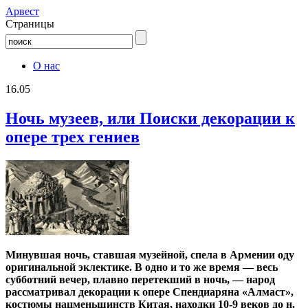
Aрвест
Страницы
О нас
16.05
Ночь музеев, или Поиски декорации к
опере трех гениев
Минувшая ночь, ставшая музейной, спела в Армении оду
оригинальной эклектике. В одно и то же время — весь
субботний вечер, плавно перетекший в ночь, — народ
рассматривал декорации к опере Спендиаряна «Алмаст»,
костюмы нацменьшинств Китая, находки 10-9 веков до н.