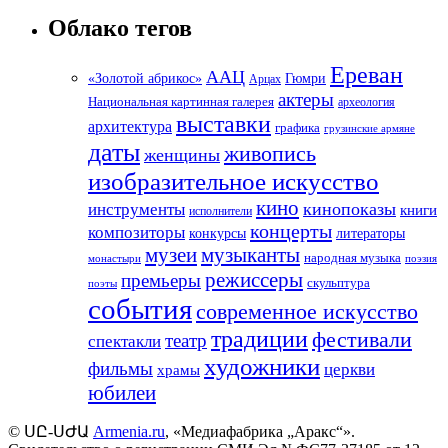
Облако тегов
Ереван
ААЦ
«Золотой абрикос»
Гюмри
Арцах
актеры
Национальная картинная галерея
археология
выставки
архитектура
графика
грузинские армяне
даты
живопись
женщины
изобразительное искусство
кино
кинопоказы
инструменты
книги
исполнители
концерты
композиторы
литераторы
конкурсы
музеи
музыканты
народная музыка
монастыри
поэзия
режиссеры
премьеры
скульптура
поэты
события
современное искусство
традиции
фестивали
театр
спектакли
художники
фильмы
церкви
храмы
юбилеи
©
ՍԸ
-
ՍԺԱ
Armenia.ru
, «Медиафабрика „Аракс“».