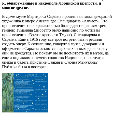
э., обнаруженные в некрополе Лорийской крепости, и
многое другое.
В Доме-музее Мартироса Сарьяна прошла выставка декораций
художника к опере Александра Спендиаряна «Алмаст». Это
произведение стало реальностью благодаря стараниям трех
гениев: Туманяна (либретто было написано по мотивам
произведения «Взятие крепости Тмук»), Спендиаряна и
Сарьяна. Еще в 1916 году все трое встретились и решили
создать оперу. К сожалению, говорят в музее, декорации и
оформление Сарьяна остаются в архивах, и выхода на сцену
они не дождутся. Но почему бы не посмотреть их в музее, да
еще и под аккомпанемент солистов Национального театра
оперы и балета Кристине Саакян и Сурена Манукяна?
Публика была в восторге.