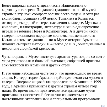
Более широкая масса отправилась в Национальную
картинную галерею. По давней традиции главный музей
страны в эту ночь собирает больше всего людей. В этот раз
акция была посвящена 140-летию Туманяна и Комитаса,
отсюда и рекордный интерес населения к галерее. Музыка и
живопись, иллюстрации, литература и кино одновременно
играли на юбилее Поэта и Композитора. А в другой части
галереи показывали народные костюмы нацменьшинств
Китая, и в том же здании — но в Музее истории Армении
публика смотрела находки 10-9 веков до н. э., обнаруженные в
некрополе Лорийской крепости.
Чуть поодаль, в Музее-институте архитектуры зодчие со всего
мира участвовали в большой выставке, собравшей проекты
архитекторов из Армении и других стран.
И это лишь небольшая часть того, что происходило во время
акции. На территории Армении действует около ста музеев и
галерей. Впервые акция была проведена во Франции в 1999
году, а Армения примкнула к другим странам четыре года
назад. Во время акции практически все армянские музеи
приглашают посетителей бесплатно ознакомиться с
постоянными экспозициями и специальными программами.