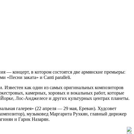
я — концерт, в котором состоятся две армянские премьеры:
«Песни заката» и Canti paralleli.
ии. Известен как один из самых оригинальных композиторов
ркестровых, камерных, хоровых и вокальных работ, которые
ю-Йорке, Лос-Анджелесе и других культурных центрах планеты.
ьная галерея» (22 апреля — 29 мая, Ереван). Худсовет
композитор), музыковед Маргарита Рухкян, главный дирижер
гинян и Гарик Назарян.