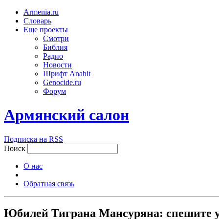
Armenia.ru
Словарь
Еще проекты
Смотри
Библия
Радио
Новости
Шрифт Anahit
Genocide.ru
Форум
Армянский салон
Подписка на RSS
Поиск
О нас
Обратная связь
Юбилей Тиграна Мансуряна: спешите 