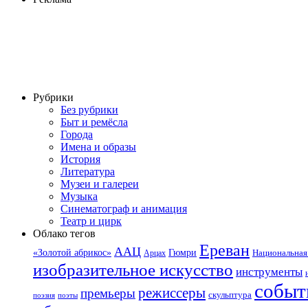
Рубрики
Без рубрики
Быт и ремёсла
Города
Имена и образы
История
Литература
Музеи и галереи
Музыка
Синематограф и анимация
Театр и цирк
Облако тегов
Ереван
ААЦ
«Золотой абрикос»
Гюмри
Национальная 
Арцах
изобразительное искусство
инструменты
событ
режиссеры
премьеры
скульптура
поэзия
поэты