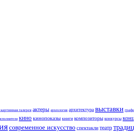
выставки
актеры
архитектура
картинная галерея
граф
археология
кино
кон
кинопоказы
композиторы
книги
конкурсы
исполнители
ия
тради
современное искусство
театр
спектакли