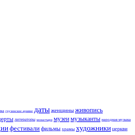
даты
живопись
женщины
ика
грузинские армяне
музеи
церты
музыканты
литераторы
народная музыка
монастыри
художники
ции
фестивали
фильмы
церкви
храмы