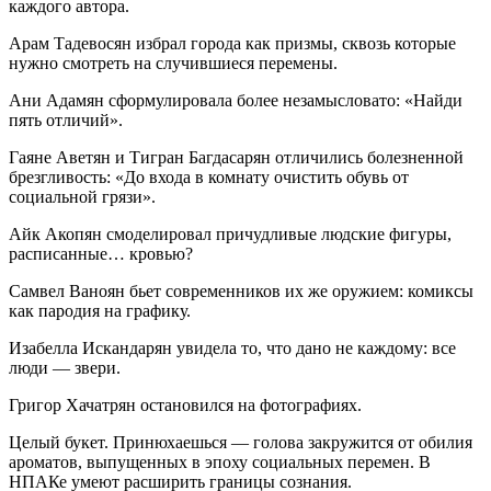
каждого автора.
Арам Тадевосян избрал города как призмы, сквозь которые
нужно смотреть на случившиеся перемены.
Ани Адамян сформулировала более незамысловато: «Найди
пять отличий».
Гаяне Аветян и Тигран Багдасарян отличились болезненной
брезгливость: «До входа в комнату очистить обувь от
социальной грязи».
Айк Акопян смоделировал причудливые людские фигуры,
расписанные… кровью?
Самвел Ваноян бьет современников их же оружием: комиксы
как пародия на графику.
Изабелла Искандарян увидела то, что дано не каждому: все
люди — звери.
Григор Хачатрян остановился на фотографиях.
Целый букет. Принюхаешься — голова закружится от обилия
ароматов, выпущенных в эпоху социальных перемен. В
НПАКе умеют расширить границы сознания.