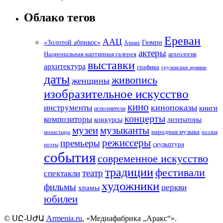
Облако тегов
Ереван
ААЦ
«Золотой абрикос»
Гюмри
Арцах
актеры
Национальная картинная галерея
археология
выставки
архитектура
графика
грузинские армяне
даты
живопись
женщины
изобразительное искусство
кино
кинопоказы
инструменты
книги
исполнители
концерты
композиторы
литераторы
конкурсы
музеи
музыканты
народная музыка
монастыри
поэзия
режиссеры
премьеры
скульптура
поэты
события
современное искусство
традиции
фестивали
театр
спектакли
художники
фильмы
церкви
храмы
юбилеи
©
ՍԸ
-
ՍԺԱ
Armenia.ru
, «Медиафабрика „Аракс“».