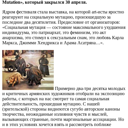
Mutation», который закрылся 30 апреля.
Ядром фестиваля стала выставка, на которой art-исты яростно
реагируют на социальную мутацию, произошедшую за
последние два десятилетия. Предисловие от организаторов:
«Социальная мутация — состояние максимального ухудшения
индивидуума, это патриархат, это феминизм, это акт
анархизма, это стимул к сексуальным снам, это любовь Карла
Маркса, Джимми Хендрикса и Арама Асатряна…».
Примерно два-три десятка молодых
и критичных армянских художников отобрали на экспозицию
работы, с которых на нас смотрит та самая социальная
действительность, прошедшая мутацию. С нашей
(зрительской) стороны виднеются сугубо авторские каноны
творчества, неожиданные излияния чувств и мыслей,
вызывающих странные, почти маргинальные ассоциации. Но
и в этих условиях хочется взять и рассмотреть поближе