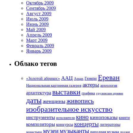
Октябрь 2009
Сентябрь 2009
Август 2009
Июль 2009
Июнь 2009
Май 2009
Апрель 2009
Март 2009
Февраль 2009
Январь 2009
Облако тегов
Ереван
ААЦ
«Золотой абрикос»
Гюмри
Арцах
актеры
Национальная картинная галерея
археология
выставки
архитектура
графика
грузинские армяне
даты
живопись
женщины
изобразительное искусство
кино
кинопоказы
инструменты
книги
исполнители
концерты
композиторы
литераторы
конкурсы
музеи
музыканты
народная музыка
монастыри
поэзия