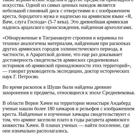
искусства. Одной из самых ценных находок является
небольшой глиняный диск с отверстиями и с изображением
креста, бородатого мужа и надписью на армянском языке «Я,
Ваче, слуга Господа» (5-7 века). Это древнейшая армянская
надпись арцахского происхождения, найденная археологами.
«Обнаруженные в Тигранакерте строения и керамика по
технике аналогичны материалам, найденным при раскопках
других армянских городов эллинистического периода, в
частности, в Араратской долине, что еще раз доказывает
достоверность свидетельств армянских средневековых
историков об армянской принадлежности этих территорий»,
— говорит руководитель экспедиции, доктор исторических
наук Г. Петросян.
Во время раскопок в Шуши были найдены древние
захоронения и предметы, относящиеся к эпохе Средневековья.
В области Верин Хачен на территории монастыря Андаберд
ученые нашли более 180 хачкаров и рельефов с изображением
креста. Найденные и изученные хачкары свидетельствуют о
том, что армяне заселили плато в годы расцвета армянского
княжества Хачен. В планах ученых — найти поселение, где
они изначально располагались.