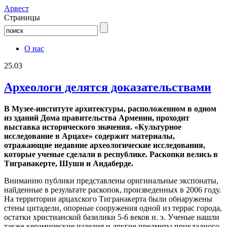
Aрвест
Страницы
О нас
25.03
Археологи делятся доказательствами
В Музее-институте архитектуры, расположенном в одном
из зданий Дома правительства Армении, проходит
выставка исторического значения. «Культурное
исследование в Арцахе» содержит материалы,
отражающие недавние археологические исследования,
которые ученые сделали в республике. Раскопки велись в
Тигранакерте, Шуши и Андаберде.
Вниманию публики представлены оригинальные экспонаты,
найденные в результате раскопок, произведенных в 2006 году.
На территории арцахского Тигранакерта были обнаружены
стены цитадели, опорные сооружения одной из террас города,
остатки христианской базилики 5-6 веков н. э. Ученые нашли
также керамические изделия и другие предметы прикладного