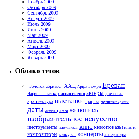
Ноябрь 2009
Октябрь 2009
Сентябрь 2009
Август 2009
Июль 2009
Июнь 2009
Май 2009
Апрель 2009
Март 2009
Февраль 2009
Январь 2009
Облако тегов
Ереван
ААЦ
«Золотой абрикос»
Гюмри
Арцах
актеры
Национальная картинная галерея
археология
выставки
архитектура
графика
грузинские армяне
даты
живопись
женщины
изобразительное искусство
кино
кинопоказы
инструменты
книги
исполнители
концерты
композиторы
литераторы
конкурсы