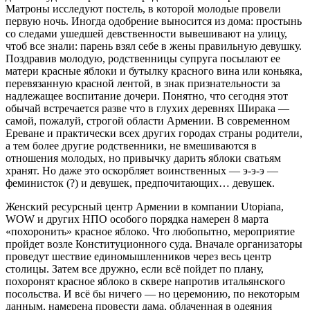
Матроны исследуют постель, в которой молодые провели
первую ночь. Иногда одобрение выносится из дома: простынь
со следами ушедшей девственности вывешивают на улицу,
чтоб все знали: парень взял себе в жены правильную девушку.
Поздравив молодую, родственницы супруга посылают ее
матери красные яблоки и бутылку красного вина или коньяка,
перевязанную красной лентой, в знак признательности за
надлежащее воспитание дочери. Понятно, что сегодня этот
обычай встречается разве что в глухих деревнях Ширака —
самой, пожалуй, строгой области Армении. В современном
Ереване и практически всех других городах страны родители,
а тем более другие родственники, не вмешиваются в
отношения молодых, но привычку дарить яблоки сватьям
хранят. Но даже это оскорбляет воинственных — э-э-э —
феминисток (?) и девушек, предпочитающих… девушек.
Женский ресурсный центр Армении в компании Utopiana,
WOW и других НПО особого порядка намерен 8 марта
«похоронить» красное яблоко. Что любопытно, мероприятие
пройдет возле Конституционного суда. Вначале организаторы
проведут шествие единомышленников через весь центр
столицы. Затем все дружно, если всё пойдет по плану,
похоронят красное яблоко в сквере напротив итальянского
посольства. И всё бы ничего — но церемонию, по некоторым
данным, намерена провести дама, облаченная в одеяния