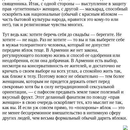
священника. Итак, с одной стороны — выступление в защиту
прав «угнетенных» женщин, с другой — маскарад, способный
оскорбить как национальные (обычай с красным яблоком —
часть бытовой культуры народа, нравится это кому-то или
нет), так и религиозные чувства многих.
Тут ведь как: хотите беречь себя до свадьбы — берегите. Не
хотите — не надо. Раз не хотите — то вы и так выберете себе
в мужья толерантного человека, который не допустит
передачи яблок теще. В Армении же нет закона,
регулирующего половую жизнь и способ ее одобрения или
неодобрения, если она добрачная. В Армении есть выбор,
несмотря на консервативность ее жителей, и достаточно не
кричать о своем выборе на всех углах, а спокойно жить так,
как ближе к телу. Поэтому вовсе не обязательно — тем более
женщинам, которым не придется держать ответ перед
свекровью хотя бы в силу нетрадиционной сексуальной
ориентации, — с пафосом предавать земле такое полезный и
вкусный фрукт. Этот деланный фанатизм по поводу «прав
женщин» в свою очередь оскорбляет тех, кто мыслит не так,
как вы. И если уж совсем прямо, то «похороны» яблок — это
не менее бесцеремонное вмешательство в интимную сферу
других людей, чем весьма формальный обычай дарить яблоки.