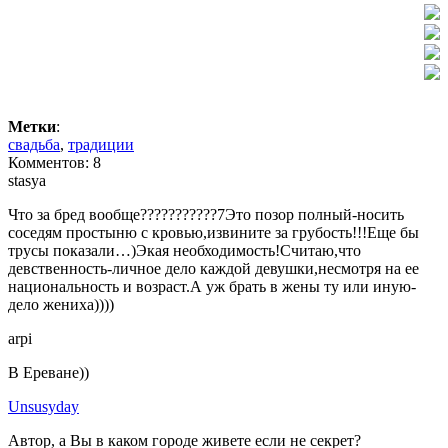
Метки
:
свадьба
,
традиции
Комментов: 8
stasya
Что за бред вообще???????????7Это позор полный-носить
соседям простыню с кровью,извините за грубость!!!Еще бы
трусы показали…)Экая необходимость!Считаю,что
девственность-личное дело каждой девушки,несмотря на ее
национальность и возраст.А уж брать в жены ту или иную-
дело жениха))))
arpi
В Ереване))
Unsusyday
Автор, а Вы в каком городе живете если не секрет?