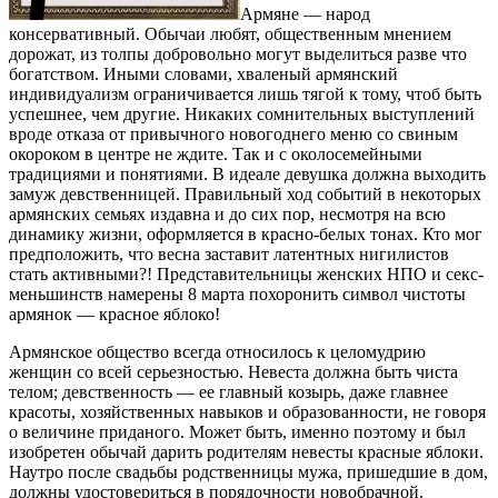
Армяне — народ
консервативный. Обычаи любят, общественным мнением
дорожат, из толпы добровольно могут выделиться разве что
богатством. Иными словами, хваленый армянский
индивидуализм ограничивается лишь тягой к тому, чтоб быть
успешнее, чем другие. Никаких сомнительных выступлений
вроде отказа от привычного новогоднего меню со свиным
окороком в центре не ждите. Так и с околосемейными
традициями и понятиями. В идеале девушка должна выходить
замуж девственницей. Правильный ход событий в некоторых
армянских семьях издавна и до сих пор, несмотря на всю
динамику жизни, оформляется в красно-белых тонах. Кто мог
предположить, что весна заставит латентных нигилистов
стать активными?! Представительницы женских НПО и секс-
меньшинств намерены 8 марта похоронить символ чистоты
армянок — красное яблоко!
Армянское общество всегда относилось к целомудрию
женщин со всей серьезностью. Невеста должна быть чиста
телом; девственность — ее главный козырь, даже главнее
красоты, хозяйственных навыков и образованности, не говоря
о величине приданого. Может быть, именно поэтому и был
изобретен обычай дарить родителям невесты красные яблоки.
Наутро после свадьбы родственницы мужа, пришедшие в дом,
должны удостовериться в порядочности новобрачной.