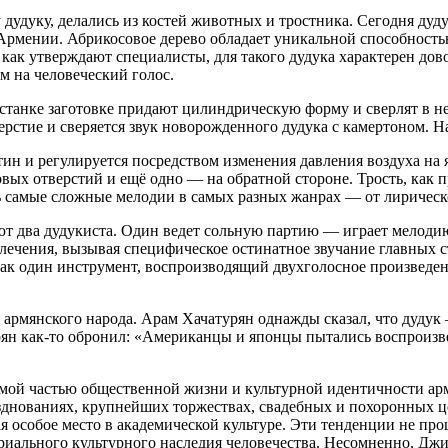
дуку, делались из костей животных и тростника. Сегодня дудук
рмении. Абрикосовое дерево обладает уникальной способностью
о, как утверждают специалисты, для такого дудука характерен дов
м на человеческий голос.
станке заготовке придают цилиндрическую форму и сверлят в ней 
ерстие и сверяется звук новорожденного дудука с камертоном. Н
стин и регулируется посредством изменения давления воздуха на
вых отверстий и ещё одно — на обратной стороне. Трость, как п
ть самые сложные мелодии в самых разных жанрах — от лирическ
ют два дудукиста. Один ведет сольную партию — играет мелоди
лечения, вызывая специфическое остинатное звучание главных с
как один инструмент, воспроизводящий двухголосное произведен
армянского народа. Арам Хачатурян однажды сказал, что дудук 
н как-то обронил: «Американцы и японцы пытались воспроизвест
ой частью общественной жизни и культурной идентичности армя
днованиях, крупнейших торжествах, свадебных и похоронных це
ая особое место в академической культуре. Эти тенденции не 
иального культурного наследия человечества. Несомненно, Джи