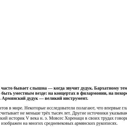
 часто бывает слышна — когда звучит дудук. Бархатному те
 быть уместным везде: на концертах в филармонии, на похор
. Армянский дудук — великий инструмент.
ов в мире. Некоторые исследователи полагают, что впервые г
считывает не меньше трёх тысяч лет. Другие источники указываю
янский историк V века н. э. Мовсес Хоренаци в своих трудах гов
ук изображен на многих средневековых армянских рукописях.