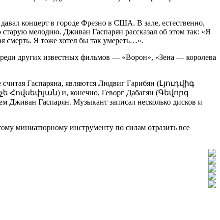
 давал концерт в городе Фрезно в США. В зале, естественно,
 старую мелодию. Дживан Гаспарян рассказал об этом так: «Я
ая смерть. Я тоже хотел бы так умереть…».
Среди других известных фильмов — «Ворон», «Зена — королева
е считая Гаспаряна, являются Людвиг Гарибян (Լյուդվիգ
 Հովսեփյան) и, конечно, Геворг Дабагян (Գեվորգ
м Дживан Гаспарян. Музыкант записал несколько дисков и
Этому миниатюрному инструменту по силам отразить все