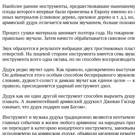
Наиболее ранние инструменты, предшествовавшие нынешнему ду
плоды которого впервые были привезены в Европу именно из А
иных материалов (сливовое дерево, ореховое дерево и т. д.), н
армянский дудук отличается мягким звучанием, больше похожи
Процесс сушки материала занимает полтора года. На токарном 
правильно звучали. Затем начисто обрабатывается сквозное отв
Звук образуется в результате вибрации двух тростниковых пла
отверстий. На лицевой стороне инструмента имеется семь звуко
инструмента всего одна октава, но он способен воспроизводи
Дудук редко звучит один. Как правило, одновременно выступа
Он добивается этого особым способом беспрерывного звукоизв
словами, дудкист-солист и дамкаш звучат как единое целое — 
правило, присоединяется ударный инструмент дхол.
Дудук как ни один другой инструмент способен выразить душу 
плакать. А знаменитейший армянский дудукист Дживан Гаспаря
означает, что дудук подарен нам Богом».
Инструмент и музыка дудука традиционно являются неотъемлем
главных событиях в жизни любого армянина: на народных праз
он переходит в категорию концертного инструмента, завоевыв
исполняемую на армянском дудуке, объявили шедевром нематер