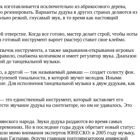
 изготавливается исключительно из абрикосового дерева,
 резонировать. Варианты дудука в других странах делаются из
ольно резкий, гнусавый звук, в то время как настоящий
отверстие. Когда все готово, мастер делает строй, чтобы ноты
а готовый инструмент варпет (мастер) ставит свое клеймо.
 язычок инструмента, а также закрывания-открывания игровых
равило, снабжена колпачком и имеет регулятор звука. Диапазон
ой до танцевальной музыки.
ю, а другой — так называемый дамкаш — создает солисту фон.
тупеней тональности, в которой звучит мелодия. Иными
ие. Для исполнения танцевальной музыки к двум дудукам, как
— это единственный инструмент, который заставляет его
и звучание дудука на синтезаторе, но им не удавалось. Это
нского народа. Звуки дудука раздаются во время самых
ремониях. Но в последние годы дудук обретает новый статус:
прошли мимо внимания экспертов ЮНЕСКО: в 2005 году музыку,
ван Гаспарян, будучи главным популяризатором армянской