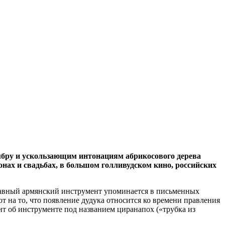
мбру и ускользающим интонациям абрикосового дерева
онах и свадьбах, в большом голливудском кино, российских
лавный армянский инструмент упоминается в письменных
т на то, что появление дудука относится ко времени правления
орит об инструменте под названием циранапох («трубка из